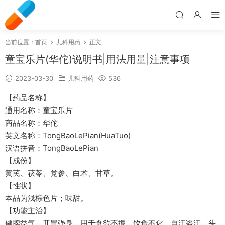
当前位置：
首页
儿科用药
正文
童宝乐片(华佗)说明书|用法用量|注意事项
2023-03-30
儿科用药
536
【药品名称】
通用名称：童宝乐片
商品名称：华佗
英文名称：TongBaoLePian(HuaTuo)
汉语拼音：TongBaoLePian
【成份】
黄芪、茯苓、党参、白术、甘草。
【性状】
本品为浅棕色片；味甜。
【功能主治】
健脾益气，开胃强身。用于食欲不振，饮食不化，自汗盗汗，头