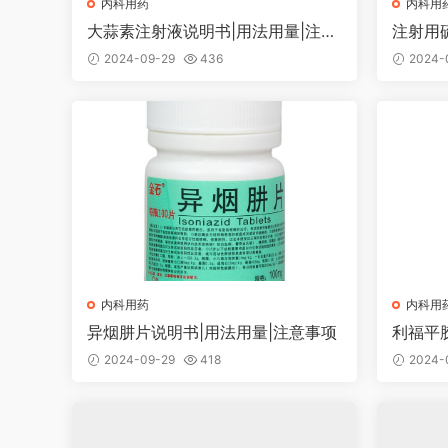
内科用药
内科用
大蒜素注射液说明书|用法用量|注意
注射用
事项
量|注
2024-09-29
436
2024-
内科用药
内科用
异烟肼片说明书|用法用量|注意事项
利福平
项
2024-09-29
418
2024-