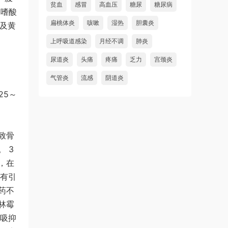
贫血
感冒
高血压
糖尿
糖尿病
，嗜酸
扁桃体炎
咳嗽
湿热
胆囊炎
高及黄
上呼吸道感染
月经不调
肺炎
尿道炎
头痛
疼痛
乏力
宫颈炎
气管炎
流感
阴道炎
25～
致骨
 3
，在
周有引
药不
林霉
呼吸抑