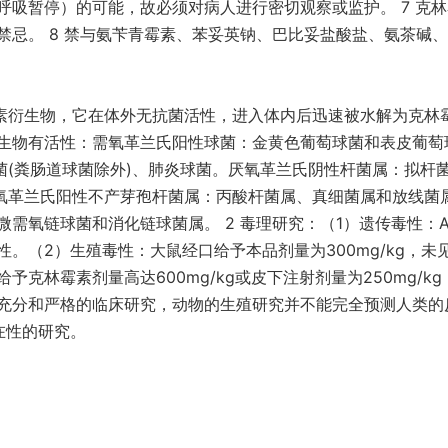
吸暂停）的可能，故必须对病人进行密切观察或监护。 7 克
禁忌。 8 禁与氨苄青霉素、苯妥英钠、巴比妥盐酸盐、氨茶碱
霉素衍生物，它在体外无抗菌活性，进入体内后迅速被水解为克林
生物有活性：需氧革兰氏阳性球菌：金黄色葡萄球菌和表皮葡萄
菌(粪肠道球菌除外)、肺炎球菌。厌氧革兰氏阴性杆菌属：拟杆
厌氧革兰氏阳性不产芽孢杆菌属：丙酸杆菌属、真细菌属和放线菌
需氧链球菌和消化链球菌属。 2 毒理研究：（1）遗传毒性：A
。（2）生殖毒性：大鼠经口给予本品剂量为300mg/kg，未
克林霉素剂量高达600mg/kg或皮下注射剂量为250mg/kg
充分和严格的临床研究，动物的生殖研究并不能完全预测人类的
在性的研究。