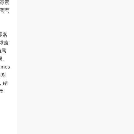
林霉素
、葡萄
霉素
球菌
菌属
属。
mes
见对
，结
反