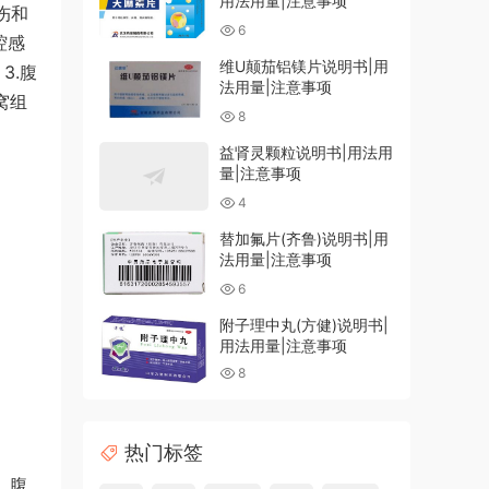
用法用量|注意事项
伤和
6
腔感
维U颠茄铝镁片说明书|用
3.腹
法用量|注意事项
窝组
8
益肾灵颗粒说明书|用法用
量|注意事项
4
替加氟片(齐鲁)说明书|用
法用量|注意事项
6
附子理中丸(方健)说明书|
用法用量|注意事项
8
热门标签
、腹