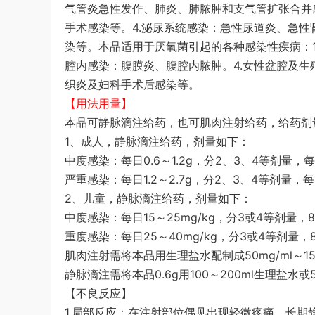
气管炎急性发作、肺炎、肺脓肿和支气管扩张合并
手术感染等。4.泌尿系统感染：急性尿道炎、急性
染等。本品适用于厌氧菌引起的各种感染性疾病：1
腔内感染：腹膜炎、腹腔内脓肿。4.女性盆腔及
织炎及妇科手术后感染等。
【用法用量】
本品可静脉滴注给药，也可肌肉注射给药，给药剂
1、成人，静脉滴注给药，剂量如下：
中度感染：每日0.6～1.2g，分2、3、4等剂量，
严重感染：每日1.2～2.7g，分2、3、4等剂量，
2、儿童，静脉滴注给药，剂量如下：
中度感染：每日15～25mg/kg，分3或4等剂量，
重度感染：每日25～40mg/kg，分3或4等剂量
肌肉注射需将本品用生理盐水配制成50mg/ml～15
静脉滴注需将本品0.6g用100～200ml生理盐水
【不良反应】
1.局部反应：在注射部位偶见出现轻微疼痛，长期