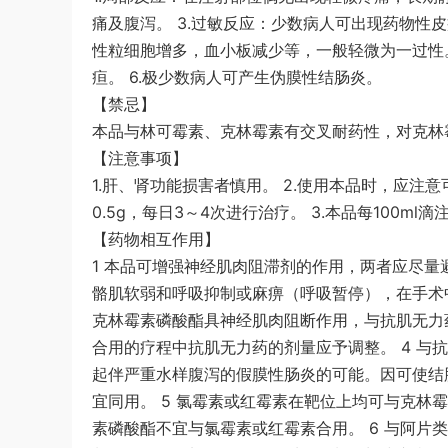
痛及腹泻。 3.过敏反应：少数病人可出现药物性
性粒细胞增多，血小板减少等，一般轻微为一过性。
疸。 6.极少数病人可产生伪膜性结肠炎。
【禁忌】
本品与林可霉素、克林霉素有交叉耐药性，对克林
【注意事项】
1.肝、肾功能损害者慎用。 2.使用本品时，应注
0.5g，每日3～4次进行治疗。 3.本品每100ml
【药物相互作用】
1 本品可增强神经肌肉阻滞剂的作用，两者应尽量
骼肌软弱和呼吸抑制或麻痹（呼吸暂停），在手术
克林霉素磷酸酯具神经肌肉阻断作用，与抗肌无力
合用的疗程中抗肌无力药的剂量应予调整。 4 
起伴严重水样腹泻的假膜性肠炎的可能。因可使结
宜同用。 5 氯霉素或红霉素在靶位上均可与克林
素磷酸酯不宜与氯霉素或红霉素合用。 6 与阿