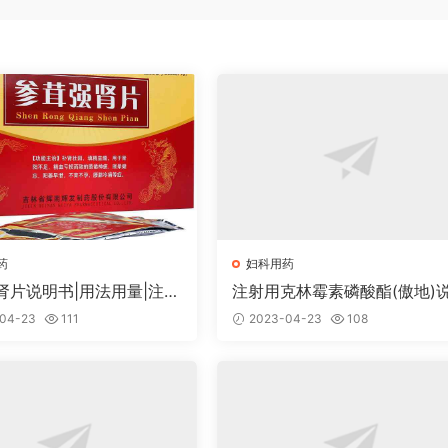
药
妇科用药
肾片说明书|用法用量|注意
注射用克林霉素磷酸酯(傲地)
书|用法用量|注意事项
04-23
111
2023-04-23
108