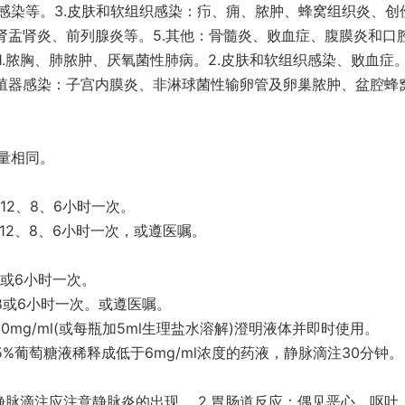
感染等。3.皮肤和软组织感染：疖、痈、脓肿、蜂窝组织炎、创
肾盂肾炎、前列腺炎等。5.其他：骨髓炎、败血症、腹膜炎和口
.脓胸、肺脓肿、厌氧菌性肺病。2.皮肤和软组织感染、败血症。
生殖器感染：子宫内膜炎、非淋球菌性输卵管及卵巢脓肿、盆腔蜂
量相同。
每12、8、6小时一次。
每12、8、6小时一次，或遵医嘱。
8或6小时一次。
，8或6小时一次。或遵医嘱。
0mg/ml(或每瓶加5ml生理盐水溶解)澄明液体并即时使用。
或5%葡萄糖液稀释成低于6mg/ml浓度的药液，静脉滴注30分钟。
静脉滴注应注意静脉炎的出现。 2.胃肠道反应：偶见恶心、呕吐