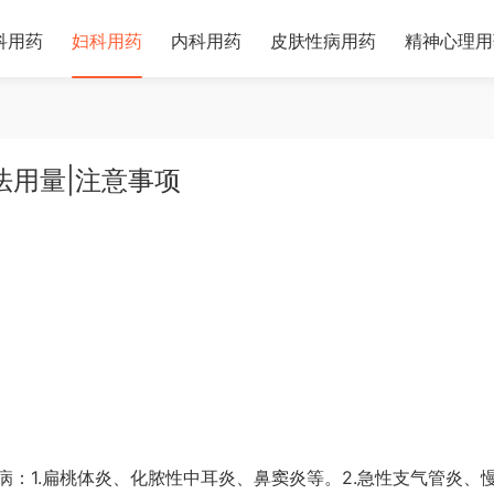
科用药
妇科用药
内科用药
皮肤性病用药
精神心理用
法用量|注意事项
：1.扁桃体炎、化脓性中耳炎、鼻窦炎等。2.急性支气管炎、