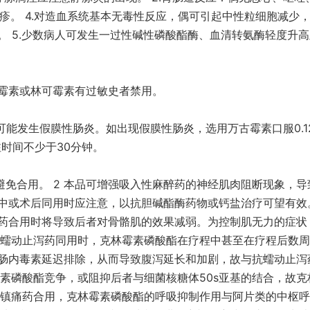
皮疹。 4.对造血系统基本无毒性反应，偶可引起中性粒细胞减少
 5.少数病人可发生一过性碱性磷酸酯酶、血清转氨酶轻度升
霉素或林可霉素有过敏史者禁用。
意可能发生假膜性肠炎。如出现假膜性肠炎，选用万古霉素口服0.1
滴注时间不少于30分钟。
避免合用。 2 本品可增强吸入性麻醉药的神经肌肉阻断现象，导
中或术后同用时应注意，以抗胆碱酯酶药物或钙盐治疗可望有效。
药合用时将导致后者对骨骼肌的效果减弱。为控制肌无力的症状
与抗蠕动止泻药同用时，克林霉素磷酸酯在疗程中甚至在疗程后数
肠内毒素延迟排除，从而导致腹泻延长和加剧，故与抗蠕动止泻
霉素磷酸酯竞争，或阻抑后者与细菌核糖体50s亚基的结合，故克
片类镇痛药合用，克林霉素磷酸酯的呼吸抑制作用与阿片类的中枢