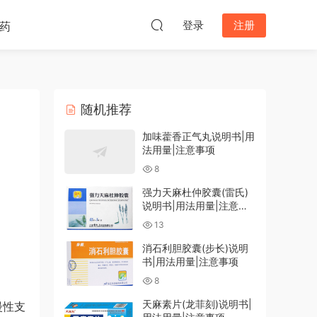
登录
注册
药
随机推荐
加味藿香正气丸说明书|用
法用量|注意事项
8
强力天麻杜仲胶囊(雷氏)
说明书|用法用量|注意事
项
13
消石利胆胶囊(步长)说明
书|用法用量|注意事项
8
天麻素片(龙菲刻)说明书|
慢性支