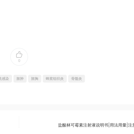
0
统感染
脓肿
脓胸
蜂窝组织炎
骨髓炎
盐酸林可霉素注射液说明书|用法用量|注