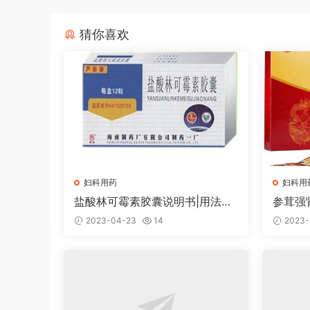
猜你喜欢
妇科用药
妇科用
盐酸林可霉素胶囊说明书|用法用
参茸强
量|注意事项
事项
2023-04-23
14
2023-