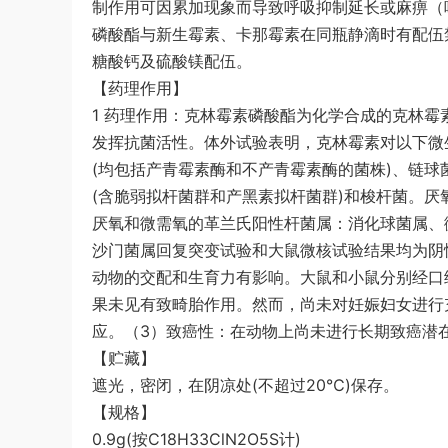
制作用可因累加现象而导致呼吸抑制延长或麻痹（呼
磷酸酯与新生霉素、卡那霉素在同瓶静滴时有配伍
糖酸钙及硫酸镁配伍。
【药理作用】
1 药理作用：克林霉素磷酸酯为化学合成的克林
发挥抗菌活性。体外试验表明，克林霉素对以下微
(均包括产青霉素酶和不产青霉素酶的菌株)、链球
(含脆弱拟杆菌群和产黑素拟杆菌群)和梭杆菌。
厌氧和微需氧的革兰氏阳性杆菌属：消化球菌属、微
沙门菌属回复突变试验和大鼠微核试验结果均为阴性
动物的交配和生育力有影响。大鼠和小鼠分别经口给予
果未见有致畸胎作用。然而，尚未对妊娠妇女进行
应。（3）致癌性：在动物上尚未进行长期致癌潜
【贮藏】
遮光，密闭，在阴凉处(不超过20℃)保存。
【规格】
0.9g(按C18H33ClN2O5S计)