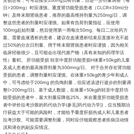
受损患者，可考虑接受200mg负荷剂量，但进一步剂量调整（每
日>200mg）时应谨慎。重度肾功能受损患者（CLCR≤30ml/分
钟）及终末期肾病患者，推荐的最高维持剂量为250mg/日，调
整这些患者的剂量时应谨慎。如果有负荷剂量指征，应使用
100mg起始剂量，然后使用第一周每次50mg、每日二次给药方
案。需要血液透析的患者，建议在血液透析结束后直接补充不超
过50%的分次日剂量。用于终末期肾病患者时应谨慎，因为相关
临床经验很少，且可能会出现代谢产物（具有未知的药理学活
性）蓄积。 肝功能受损 轻至中度肝功能受损H体重≥50kg的儿童
及成人患者的最高推荐剂量为300mng/日。 对于合并存在肾功能
受损的患者，调整剂量时应谨慎。在体重≥50kg的青少年和成人
中，可号虑给于200mg 的负绚刹量，但应述滇进行逝步的剂量调
整(>200mg/日)。基于成人数据，在体重<50kg的轻至中度肝功
能受损的患者中，最大剂量应降低25%。米在重度肝功能受损患
者中评价拉考沙胺的药代动力学(参见[药代动力学])，仅当预期治
疗获益大于可能的风险时，才能给予重度肝损伤成人和儿童患者
拉考沙胺。可能需要调整剂量，同时应仔细观察患者疾病活动情
况和潜在的副反应情况。