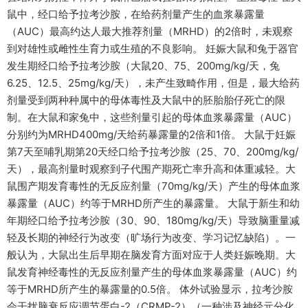
鼠中，经口给予拉考沙胺，在给药剂量产生的血浆暴露量
（AUC）最高约达人最大推荐剂量（MRHD）的2倍时，未观察
到对雄性或雌性生育力或生殖的不良影响。 妊娠大鼠和兔于器官
发生期经口给予拉考沙胺（大鼠20、75、200mg/kg/天，兔
6.25、12.5、25mg/kg/天），未产生致畸作用，但是，最大给药
剂量受到两种种属中的母体毒性及大鼠中的胚胎胎仔死亡的限
制。在大鼠和家兔中，这些剂量引起的母体血浆暴露量（AUC）
分别约为MRHD400mg/天给药暴露量的2倍和1倍。 大鼠于妊娠
第7天至哺乳期第20天经口给予拉考沙胺（25、70、200mg/kg/
天），最高剂量时观察到子代围产期死亡率升高和体重减轻。大
鼠围产期发育毒性的无反应剂量（70mg/kg/天）产生的母体血浆
暴露量（AUC）约等于MRHD所产生的暴露量。 大鼠于新生和幼
年期经口给予拉考沙胺（30、90、180mg/kg/天）导致脑重量减
轻及长期的神经行为改变（旷场行为改变、学习记忆缺陷）。一
般认为，大鼠出生后早期在脑发育方面对应于人类妊娠晚期。大
鼠发育神经毒性的无反应剂量产生的母体血浆暴露量（AUC）约
等于MRHD所产生的暴露量的0.5倍。 体外试验显示，拉考沙胺
会干扰脑衰反应调节蛋白-2（CRMP-2）（一种涉及神经元分化