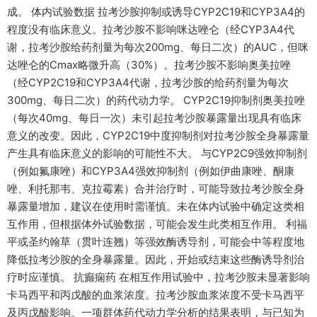
成。 体内试验数据 拉考沙胺抑制或诱导CYP2C19和CYP3A4的
程度没有临床意义。拉考沙胺不影响咪达唑仑（经CYP3A4代
谢，拉考沙胺给药剂量为每次200mg、每日二次）的AUC，但咪
达唑仑的Cmax略微升高（30%）。拉考沙胺不影响奥美拉唑
（经CYP2C19和CYP3A4代谢，拉考沙胺的给药剂量为每次
300mg、每日二次）的药代动力学。 CYP2C19抑制剂奥美拉唑
（每次40mg、每日一次）未引起拉考沙胺暴露量出现具有临床
意义的改变。因此，CYP2C19中度抑制剂对拉考沙胺全身暴露量
产生具有临床意义的影响的可能性不大。 与CYP2C9强效抑制剂
（例如氟康唑）和CYP3A4强效抑制剂（例如伊曲康唑、酮康
唑、利托那韦、克拉霉素）合并治疗时，可能导致拉考沙胺全身
暴露量增加，建议在使用时需谨慎。未在体内试验中确定这类相
互作用，但根据体外试验数据，可能会发生此类相互作用。 利福
平或圣约翰草（贯叶连翘）等强效酶诱导剂，可能会中等程度地
降低拉考沙胺的全身暴露量。因此，开始或结束这些酶诱导剂治
疗时应谨慎。 抗癫痫药 在相互作用试验中，拉考沙胺未显著影响
卡马西平和丙戊酸的血浆浓度。拉考沙胺血浆浓度不受卡马西平
及丙戊酸影响。一项群体药代动力学分析的结果表明，与已知为