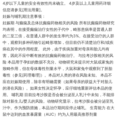
4岁以下儿童的安全有效性尚未确立。 4岁及以上儿童用药详细
信息请参见[用法用量]。
妊娠与哺乳期注意事项：
妊娠期 与癫痫及总体抗癫痫药物相关的风险 所有抗癫痫药物研究
均表明，在接受癫痫治疗女性的子代中，畸形患病率是普通人群
的二至三倍，在普通人群中的发生率约为3%。在接受治疗的人群
中，观察到多种药物引起畸形增加，但目前仍不清楚治疗和/或疾
病在其中的作用程度。 此外，由于疾病加重对母亲和胎儿均有
害，因此不应中断有效的抗癫痫药物治疗。 与拉考沙胺相关的风
险 本品用于孕妇的数据不充分。动物研究未提示对大鼠或家兔的
致畸作用，但在母体毒性剂量水平，大鼠和家兔中观察到了胚胎
毒性（参见[药理毒理]）。本品对人类的潜在风险未知。 本品不
应在妊娠期使用，除非有明确需要（如果母亲的获益大于对胎儿
的潜在风险）。如果女性决定怀孕，应仔细地重新评估本品的使
用。 哺乳期 目前拉考沙胺是否会被分泌至人乳汁中未知，不能排
除对新生儿/婴儿的风险。动物研究显示，拉考沙胺会被分泌至乳
汁中。作为预防措施，本品治疗期间应停止哺乳。 生育能力 在大
鼠中达到的血浆暴露量（AUC）约为人用最高推荐剂量