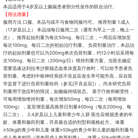
本品适用于4岁及以上癫痫患者部分性发作的联合治疗。
【用法用量】
服用方法 口服。本品与或不与食物同服均可。 推荐剂量 1.成人
（17岁及以上） 本品须每日服用二次（通常为早上一次，晚上一
次）。推荐起始剂量为每次50mg、每日二次，一周后应增加至
每次100mg、每日二次的初始治疗剂量。 负荷剂量治疗，本品治
疗的起始剂量也可以为200mg单次负荷剂量，约12小时后采用每
次100mg、每日二次（200mg/日）维持剂量方案。当医生确定
需要迅速达到拉考沙胺稳态血浆浓度及疗效时，可以给予患者负
荷剂量。考虑到中枢神经系统不良反应发生率可能升高，应在医
学监督下进行负荷剂量给药（参见[不良反应]）。尚未研究负荷
剂量用于急症时的情况，如癫痫持续状态。 基于疗效和耐受性，
可每周增加维持剂量，每次增加50mg，每日二次（每周增加
100mg），直至增至最高推荐日剂量400mg（每次200mg、每
日二次）。 2.4岁及以上儿童和青少年人群 医生应根据患者的年
龄、体重和服药剂量，开具最合适的剂型和规格处方。 体重
≥50kg的青少年和儿童 体重≥50kg的青少年和儿童的服药剂量与
成人患者相同（请参照成人推荐剂量）。 体重＜50kg的青少年