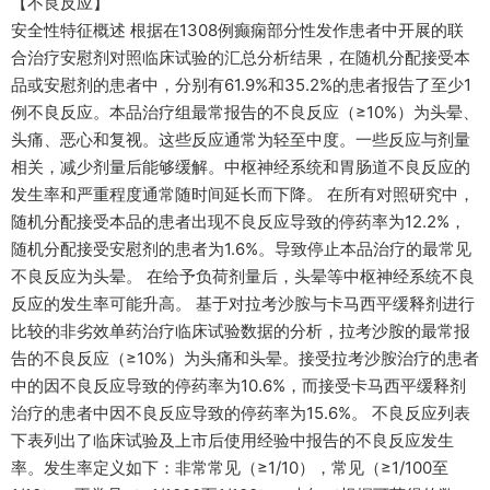
【不良反应】
安全性特征概述 根据在1308例癫痫部分性发作患者中开展的联
合治疗安慰剂对照临床试验的汇总分析结果，在随机分配接受本
品或安慰剂的患者中，分别有61.9%和35.2%的患者报告了至少1
例不良反应。本品治疗组最常报告的不良反应（≥10%）为头晕、
头痛、恶心和复视。这些反应通常为轻至中度。一些反应与剂量
相关，减少剂量后能够缓解。中枢神经系统和胃肠道不良反应的
发生率和严重程度通常随时间延长而下降。 在所有对照研究中，
随机分配接受本品的患者出现不良反应导致的停药率为12.2%，
随机分配接受安慰剂的患者为1.6%。导致停止本品治疗的最常见
不良反应为头晕。 在给予负荷剂量后，头晕等中枢神经系统不良
反应的发生率可能升高。 基于对拉考沙胺与卡马西平缓释剂进行
比较的非劣效单药治疗临床试验数据的分析，拉考沙胺的最常报
告的不良反应（≥10%）为头痛和头晕。接受拉考沙胺治疗的患者
中的因不良反应导致的停药率为10.6%，而接受卡马西平缓释剂
治疗的患者中因不良反应导致的停药率为15.6%。 不良反应列表
下表列出了临床试验及上市后使用经验中报告的不良反应发生
率。发生率定义如下：非常常见（≥1/10），常见（≥1/100至