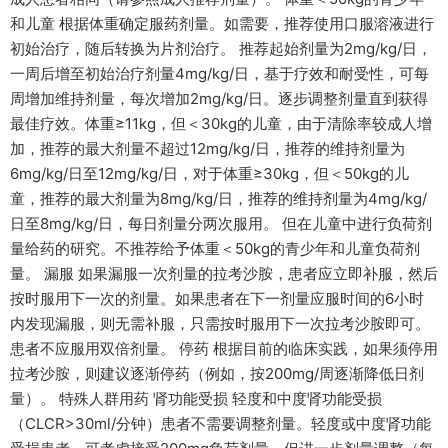
和儿童 根据体重确定服药剂量。如需要，推荐使用口服溶液进行
初始治疗，随后转换为片剂治疗。 推荐起始剂量为2mg/kg/日，
一周后增至初始治疗剂量4mg/kg/日，基于疗效和耐受性，可每
周增加维持剂量，每次增加2mg/kg/日。逐步调整剂量直到获得
最佳疗效。体重≥11kg，但＜30kg的儿童，由于清除率较成人增
加，推荐的最大剂量不超过12mg/kg/日，推荐的维持剂量为
6mg/kg/日至12mg/kg/日，对于体重≥30kg，但＜50kg的儿
童，推荐的最大剂量为8mg/kg/日，推荐的维持剂量为4mg/kg/
日至8mg/kg/日，每日剂量分两次服用。 但在儿童中进行负荷剂
量给药的研究。不推荐给予体重＜50kg的青少年和儿童负荷剂
量。 漏服 如果漏服一次剂量的拉考沙胺，患者应立即补服，然后
按时服用下一次的剂量。如果患者在下一剂量应服时间的6小时
内发现漏服，则无需补服，只需按时服用下一次拉考沙胺即可。
患者不应服用双倍剂量。 停药 根据目前的临床实践，如果须停用
拉考沙胺，则建议逐渐停药（例如，按200mg/周逐渐降低日剂
量）。 特殊人群用药 肾功能受损 轻度和中度肾功能受损
（CLCR>30ml/分钟）患者不需要调整剂量。轻度或中度肾功能