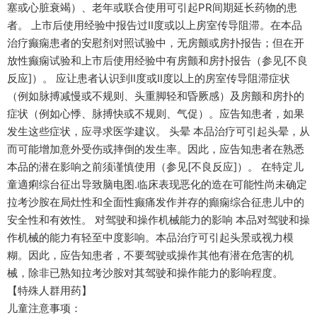
塞或心脏衰竭）、老年或联合使用可引起PR间期延长药物的患
者。 上市后使用经验中报告过II度或以上房室传导阻滞。在本品
治疗癫痫患者的安慰剂对照试验中，无房颤或房扑报告；但在开
放性癫痫试验和上市后使用经验中有房颤和房扑报告（参见[不良
反应]）。 应让患者认识到II度或II度以上的房室传导阻滞症状
（例如脉搏减慢或不规则、头重脚轻和昏厥感）及房颤和房扑的
症状（例如心悸、脉搏快或不规则、气促）。应告知患者，如果
发生这些症状，应寻求医学建议。 头晕 本品治疗可引起头晕，从
而可能增加意外受伤或摔倒的发生率。因此，应告知患者在熟悉
本品的潜在影响之前须谨慎使用（参见[不良反应]）。 在特定儿
童適痢综台征出导致脑电图.临床表现恶化的造在可能性尚未确定
拉考沙胺在局灶性和全面性癫痛发作并存的癲痫综合征患儿中的
安全性和有效性。 对驾驶和操作机械能力的影响 本品对驾驶和操
作机械的能力有轻至中度影响。本品治疗可引起头景或视力模
糊。因此，应告知患者，不要驾驶或操作其他有潜在危害的机
械，除非已熟知拉考沙胺对其驾驶和操作能力的影响程度。
【特殊人群用药】
儿童注意事项：