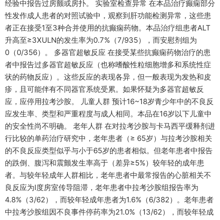
经验中报告过房颤或房扑。 实验室检查异常 在本品治疗癫痫部分
性发作成人患者的对照试验中，观察到肝功能检测异常，这些患
者正在接受1至3种合并使用的抗癫痫药物。本品治疗组患者ALT
升高至≥3XULN的发生率为0.7%（7/935），而安慰剂组为
0（0/356）。 多器官超敏反应 在接受某些抗癫痫药物治疗的患
者中报告过多器官超敏反应（也称嗜酸性粒细胞增多和系统性症
状的药物反应）。这些反应的表现各异，但一般表现为发热和皮
疹，且可能伴有不同器官系统受累。如果怀疑为多器官超敏反
应，应停用拉考沙胺。 儿童人群 预计16~18岁青少年中的不良反
应发生率、类型和严重程度与成人相同。本品在16岁以下儿童中
的安全性尚不明确。 老年人群 在对拉考沙胺与卡马西平缓释剂进
行比较的单药治疗研究中，老年患者（≥ 65岁）与拉考沙胺相关
的不良反应类型似乎与小于65岁的患者相似。但老年患者中报告
的跌倒、腹泻和震颤发生率高于（差异≥5%）较年轻的成年患
者。与较年轻成年人群相比，老年患者中最常报告的心脏相关不
良反应为Ⅰ度房室传导阻滞，老年患者中拉考沙胺组报告率为
4.8%（3/62），而较年轻成年患者为1.6%（6/382）。老年患者
中拉考沙胺组因不良事件停药率为21.0%（13/62），而较年轻成