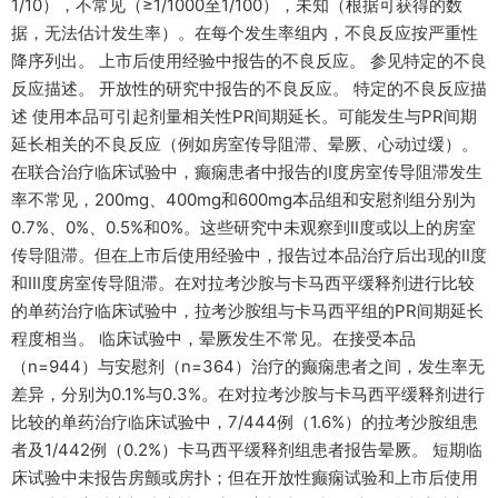
1/10），不常见（≥1/1000至1/100），未知（根据可获得的数
据，无法估计发生率）。在每个发生率组内，不良反应按严重性
降序列出。 上市后使用经验中报告的不良反应。 参见特定的不良
反应描述。 开放性的研究中报告的不良反应。 特定的不良反应描
述 使用本品可引起剂量相关性PR间期延长。可能发生与PR间期
延长相关的不良反应（例如房室传导阻滞、晕厥、心动过缓）。
在联合治疗临床试验中，癫痫患者中报告的Ⅰ度房室传导阻滞发生
率不常见，200mg、400mg和600mg本品组和安慰剂组分别为
0.7%、0%、0.5%和0%。这些研究中未观察到II度或以上的房室
传导阻滞。但在上市后使用经验中，报告过本品治疗后出现的II度
和III度房室传导阻滞。在对拉考沙胺与卡马西平缓释剂进行比较
的单药治疗临床试验中，拉考沙胺组与卡马西平组的PR间期延长
程度相当。 临床试验中，晕厥发生不常见。在接受本品
（n=944）与安慰剂（n=364）治疗的癫痫患者之间，发生率无
差异，分别为0.1%与0.3%。在对拉考沙胺与卡马西平缓释剂进行
比较的单药治疗临床试验中，7/444例（1.6%）的拉考沙胺组患
者及1/442例（0.2%）卡马西平缓释剂组患者报告晕厥。 短期临
床试验中未报告房颤或房扑；但在开放性癫痫试验和上市后使用