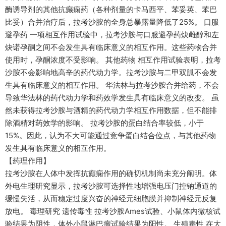
酶诱导剂的其他抗癫痫药（各种剂量的卡马西平、苯妥英、苯巴
比妥）合并治疗后，拉考沙胺的全身总暴露量降低了25%。 口服
避孕药 一项相互作用试验中，拉考沙胺与口服避孕药炔雌醇和左
炔诺孕酮之间不会发生具有临床意义的相互作用。这些药物合并
使用时，孕酮浓度不受影响。 其他药物 相互作用试验表明，拉考
沙胺不会影响地高辛的药代动力学。拉考沙胺与二甲双胍不会发
生具有临床意义的相互作用。 华法林与拉考沙胺合并给药，不会
导致华法林的药代动力学和药效学发生具有临床意义的改变。 虽
然未获得拉考沙胺与酒精的药代动力学相互作用数据，但不能排
除酒精对药效学的影响。 拉考沙胺的蛋白结合率较低，小于
15%。因此，认为不大可能通过竞争蛋白结合位点，与其他药物
发生具有临床意义的相互作用。
【药理作用】
拉考沙胺在人体中发挥抗癫痫作用的确切机制尚未充分阐明。体
外电生理研究显示，拉考沙胺可选择性地增强电压门控钠通道的
缓慢失活，从而稳定过度兴奋的神经元细胞膜并抑制神经元反复
放电。 毒理研究 遗传毒性 拉考沙胺Ames试验、小鼠体内微核试
验结果为阴性，体外小鼠淋巴瘤试验结果为阳性。 生殖毒性 在大