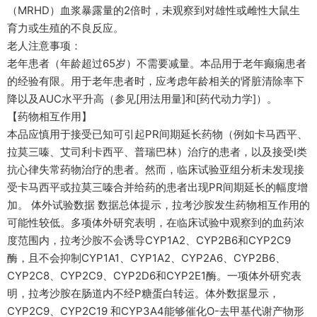
（MRHD）血浆暴露量的2倍时，未观察到对雄性或雌性大鼠生
育力或生殖的不良反应。
老人注意事项：
老年患者（年龄超过65岁）不需要减量。本品用于老年癫痫患者
的经验有限。用于老年患者时，应考虑年龄相关的肾脏清除率下
降以及AUC水平升高（参见[用法用量]和[药代动力学]）。
【药物相互作用】
本品应慎用于接受已知可引起PR间期延长药物（例如卡马西平、
拉莫三嗪、艾司利卡西平、普瑞巴林）治疗的患者，以及接受I类
抗心律失常药物治疗的患者。然而，临床试验亚组分析未发现接
受卡马西平或拉莫三嗪合并给药的患者出现PR间期延长的幅度增
加。 体外试验数据 数据总体提示，拉考沙胺发生药物相互作用的
可能性较低。多项体外研究表明，在临床试验中观察到的血药浓
度范围内，拉考沙胺不会诱导CYP1A2、CYP2B6和CYP2C9
酶，且不会抑制CYP1A1、CYP1A2、CYP2A6、CYP2B6、
CYP2C8、CYP2C9、CYP2D6和CYP2E1酶。一项体外研究表
明，拉考沙胺在肠道内不经P糖蛋白转运。体外数据显示，
CYP2C9、CYP2C19 和CYP3A4能够催化O-去甲基代谢产物形