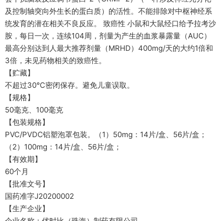
及控制轴突向外生长的蛋白质）的活性。不能排除对中枢神经系
统发育的潜在相关不良反应。 致癌性 小鼠和大鼠经口给予拉考沙
胺，每日一次，连续104周，剂量为产生的血浆暴露量（AUC）
最高分别达到人最大推荐剂量（MRHD）400mg/天的大约1倍和
3倍，未见药物相关的致癌性。
【贮藏】
不超过30℃密闭保存。避免儿童误取。
【规格】
50毫克、100毫克
【包装规格】
PVC/PVDC铝塑泡罩包装。（1）50mg：14片/盒、56片/盒；
（2）100mg：14片/盒、56片/盒；
【有效期】
60个月
【批准文号】
国药准字J20200002
【生产企业】
企业名称：优时比（珠海）制药有限公司