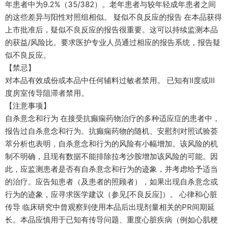
年患者中为9.2%（35/382）。老年患者与较年轻成年患者之间
的这些差异与阳性对照组相似。 疑似不良反应的报告 在本品获得
上市批准后，疑似不良反应的报告很重要。这可以持续监测本品
的获益/风险比。要求医护专业人员通过相应的报告系统，报告疑
似不良反应。
【禁忌】
对本品有效成份或本品中任何辅料过敏者禁用。 已知有II度或III
度房室传导阻滞者禁用。
【注意事项】
自杀意念和行为 在接受抗癫痫药物治疗的多种适应症的患者中，
报告过自杀意念和行为。抗癫痫药物的随机、安慰剂对照试验荟
萃分析也表明，自杀意念和行为的风险有小幅增加。该风险的机
制不明确，且现有数据不能排除拉考沙胺增加该风险的可能。因
此，应监测患者是否有自杀意念和行为的迹象，并考虑给予适当
的治疗。应告知患者（及患者的照顾者），如果出现自杀意念或
行为的迹象，应寻求医学建议（参见[不良反应]）。 心律和心脏
传导 临床研究中曾观察到使用本品后出现剂量相关的PR间期延
长。本品应慎用于已知有传导问题、重度心脏疾病（例如心肌梗