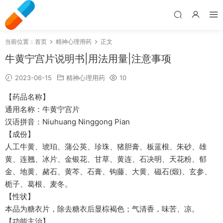
当前位置：
首页
精神心理用药
正文
牛黄宁宫片说明书|用法用量|注意事项
2023-06-15
精神心理用药
10
【药品名称】
通用名称：牛黄宁宫片
汉语拼音：Niuhuang Ninggong Pian
【成份】
人工牛黄、琥珀、蒲公英、珍珠、猪胆膏、板蓝根、朱砂、雄
黄、连翘、冰片、金银花、甘草、黄连、石决明、天花粉、郁
金、地黄、赭石、黄芩、石膏、钩藤、大黄、磁石(煅)、玄参、
栀子、葛根、麦冬。
【性状】
本品为糖衣片，除去糖衣后显棕褐色；气清香，味苦、凉。
【功能主治】