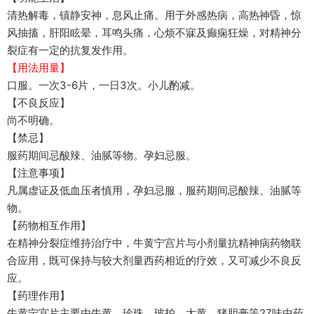
清热解毒，镇静安神，息风止痛。用于外感热病，高热神昏，惊
风抽搐，肝阳眩晕，耳鸣头痛，心烦不寐及癫痫狂燥，对精神分
裂症有一定的抗复发作用。
【用法用量】
口服。一次3-6片，一日3次。小儿酌减。
【不良反应】
尚不明确。
【禁忌】
服药期间忌酸辣、油腻等物。孕妇忌服。
【注意事项】
凡属虚证及低血压者慎用，孕妇忌服，服药期间忌酸辣、油腻等
物。
【药物相互作用】
在精神分裂症维持治疗中，牛黄宁宫片与小剂量抗精神病药物联
合应用，既可保持与较大剂量西药相近的疗效，又可减少不良反
应。
【药理作用】
牛黄宁宫片主要由牛黄、珍珠、玻拍、大黄、猪胆膏等27味中药