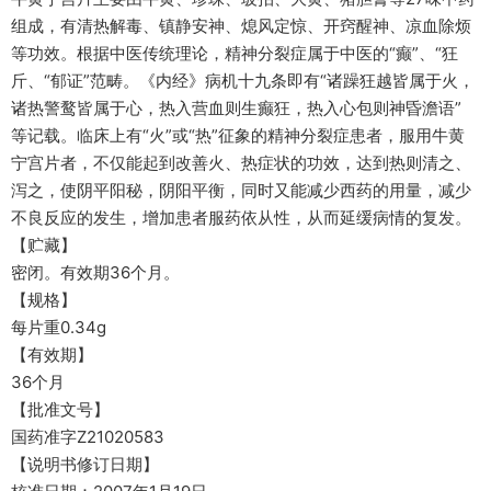
组成，有清热解毒、镇静安神、熄风定惊、开窍醒神、凉血除烦
等功效。根据中医传统理论，精神分裂症属于中医的“癫”、“狂
斤、“郁证”范畴。《内经》病机十九条即有“诸躁狂越皆属于火，
诸热警鹜皆属于心，热入营血则生癫狂，热入心包则神昏澹语”
等记载。临床上有“火”或“热”征象的精神分裂症患者，服用牛黄
宁宫片者，不仅能起到改善火、热症状的功效，达到热则清之、
泻之，使阴平阳秘，阴阳平衡，同时又能减少西药的用量，减少
不良反应的发生，增加患者服药依从性，从而延缓病情的复发。
【贮藏】
密闭。有效期36个月。
【规格】
每片重0.34g
【有效期】
36个月
【批准文号】
国药准字Z21020583
【说明书修订日期】