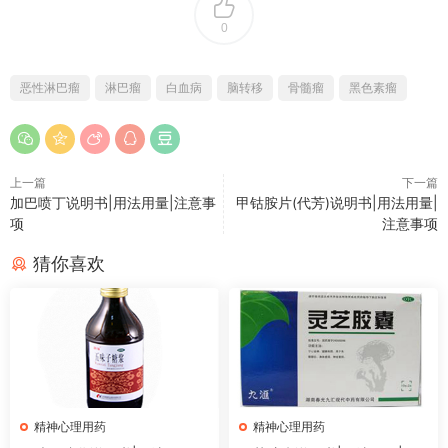
0
恶性淋巴瘤
淋巴瘤
白血病
脑转移
骨髓瘤
黑色素瘤
上一篇
下一篇
加巴喷丁说明书|用法用量|注意事
甲钴胺片(代芳)说明书|用法用量|
项
注意事项
猜你喜欢
精神心理用药
精神心理用药