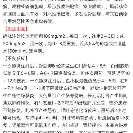
瘤、成神经管细胞瘤、星形胶质细胞瘤、室管膜瘤）、脑转移瘤
和脑膜白血病有效，对恶性淋巴瘤、多发性骨髓瘤，与其它药物
合用对恶性黑色素瘤有效。
【用法用量】
静脉注射按体表面积100mg/m2，每日一次，连用2～3日；或
200mg/m2，用一次，每6～8周重复。溶入5%葡萄糖或生理盐
水150ml中快速点滴。
【不良反应】
一次静脉注射后，骨髓抑制经常发生在用药后4～6周，白细胞最
低值见于5～6周，在6～7周逐渐恢复。但多次用药，可延迟至10
～12周恢复。一次静脉注射后，血小板最低值见于4～5周，在6
～7周内恢复，血小板下降常比白细胞严重。静脉注射部位可产
生血栓性静脉炎。大剂量可产生脑脊髓病。长期治疗可产生肺间
质或肺纤维化。有时甚至l～2疗程后即出现肺并发症，部分患者
不能恢复。此外可产生恶心、呕吐等消化道反应，用药后2小时
即可出现，常持续4～6小时。对肝肾均有影响，肝脏损害常可恢
复，肾脏毒性可见氮质血症，功能减退，肾脏缩小。本品有继发
白血病的报道。亦有致畸胎的可能性。本品可抑制睾丸或卵子功