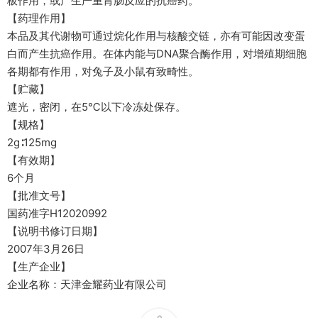
板作用，或产生严重胃肠反应的抗癌药。
【药理作用】
本品及其代谢物可通过烷化作用与核酸交链，亦有可能因改变蛋
白而产生抗癌作用。在体内能与DNA聚合酶作用，对增殖期细胞
各期都有作用，对兔子及小鼠有致畸性。
【贮藏】
遮光，密闭，在5℃以下冷冻处保存。
【规格】
2g∶125mg
【有效期】
6个月
【批准文号】
国药准字H12020992
【说明书修订日期】
2007年3月26日
【生产企业】
企业名称：天津金耀药业有限公司