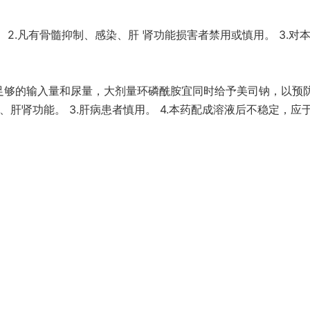
 2.凡有骨髓抑制、感染、肝 肾功能损害者禁用或慎用。 3.对
证足够的输入量和尿量，大剂量环磷酰胺宜同时给予美司钠，以预
肝肾功能。 3.肝病患者慎用。 4.本药配成溶液后不稳定，应于