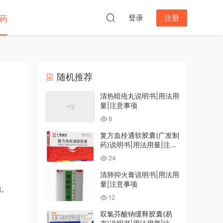
登录
注册
药
随机推荐
清热暗疮丸说明书|用法用
量|注意事项
8
复方血栓通软胶囊(广发制
药)说明书|用法用量|注意
事项
24
清肺抑火膏说明书|用法用
量|注意事项
物。
12
双氯芬酸钠缓释胶囊(易