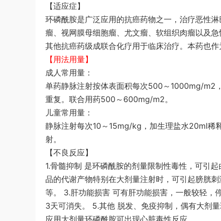
【适应症】
环磷酰胺是广泛应用的抗癌药物之一，治疗恶性淋
瘤、视网膜母细胞瘤、尤文瘤、软组织肉瘤以及急
其他抗癌药级成联合化疗用于临床治疗。本药也作
【用法用量】
成人常用量：
单药静脉注射按体表面积每次500～1000mg/m2
重复。联合用药500～600mg/m2。
儿童常用量：
静脉注射每次10～15mg/kg，加生理盐水20m
射。
【不良反应】
1.骨髓抑制 是环磷酰胺的剂量限制性毒性，可引起
品的代谢产物特别在大剂量注射时，可引起膀胱刺
等。 3.肝功能损害 可有肝功能损害，一般较轻，
3天可消失。 5.其他 脱发、免疫抑制，偶有大
应用大剂量环磷酰胺可出现心脏毒性反应。