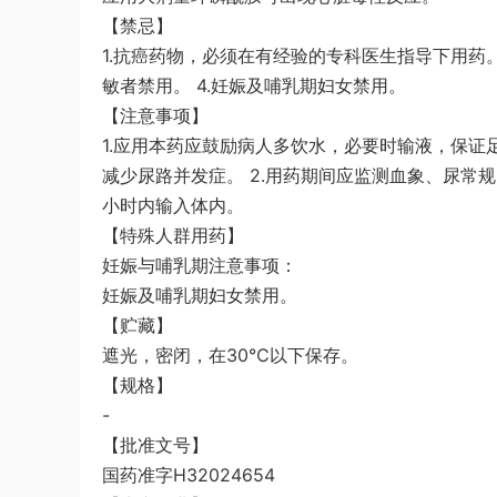
【禁忌】
1.抗癌药物，必须在有经验的专科医生指导下用药。
敏者禁用。 4.妊娠及哺乳期妇女禁用。
【注意事项】
1.应用本药应鼓励病人多饮水，必要时输液，保
减少尿路并发症。 2.用药期间应监测血象、尿常规、
小时内输入体内。
【特殊人群用药】
妊娠与哺乳期注意事项：
妊娠及哺乳期妇女禁用。
【贮藏】
遮光，密闭，在30℃以下保存。
【规格】
-
【批准文号】
国药准字H32024654