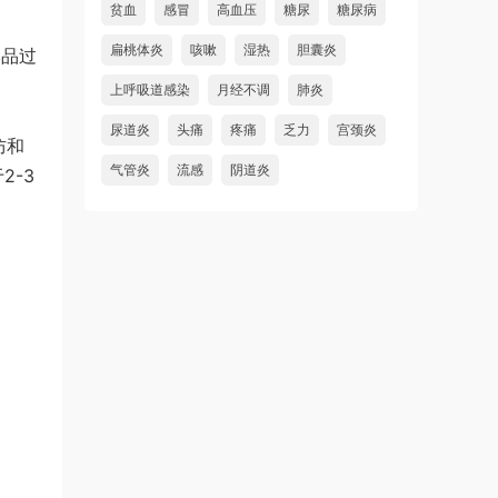
贫血
感冒
高血压
糖尿
糖尿病
扁桃体炎
咳嗽
湿热
胆囊炎
本品过
上呼吸道感染
月经不调
肺炎
尿道炎
头痛
疼痛
乏力
宫颈炎
防和
气管炎
流感
阴道炎
2-3