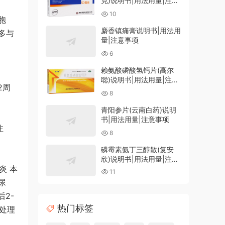
克)说明书|用法用量|注意
事项
10
胞
麝香镇痛膏说明书|用法用
多与
量|注意事项
6
赖氨酸磷酸氢钙片(高尔
聪)说明书|用法用量|注意
2周
事项
8
青阳参片(云南白药)说明
书|用法用量|注意事项
注
8
磷霉素氨丁三醇散(复安
欣)说明书|用法用量|注意
炎 本
事项
11
尿
2-
热门标签
处理