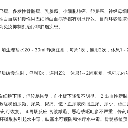
巴瘤、多发性骨髓瘤、乳腺癌、小细胞肺癌、卵巢癌、神经母细
性白血病和慢性淋巴细胞白血病等都有明显疗效。目前环磷酰胺
为免疫抑制剂治疗非肿瘤疾患。
，加生理盐水20～30ml,静脉注射，每周1次，连用2次，休息1～
l稀释后缓慢注射，每周1次，连用2次，休息1～2周重复。也可肌内
白细胞下降，但较易恢复，血小板下降常不明显。 2.出血性膀胱
激症状如尿频、尿急、尿痛、镜下血尿或肉眼血尿、尿少、蛋白
停药可恢复。 4.胃肠反应 食欲减退、恶心或呕吐多不严重，停药后
剂量环磷酰胺引起水中毒，呋塞米可预防和治疗水中毒。骨髓移植预