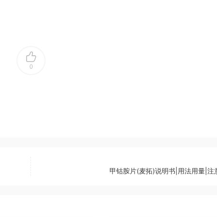
0
甲钴胺片(麦拓)说明书|用法用量|注