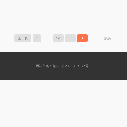
上一页
1
···
54
55
56
跳转
网站备案：鄂ICP备2021013132号-1