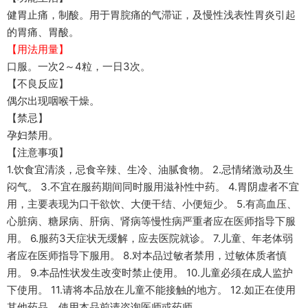
健胃止痛，制酸。用于胃脘痛的气滞证，及慢性浅表性胃炎引起
的胃痛、胃酸。
【用法用量】
口服。一次2～4粒，一日3次。
【不良反应】
偶尔出现咽喉干燥。
【禁忌】
孕妇禁用。
【注意事项】
1.饮食宜清淡，忌食辛辣、生冷、油腻食物。 2.忌情绪激动及生
闷气。 3.不宜在服药期间同时服用滋补性中药。 4.胃阴虚者不宜
用，主要表现为口干欲饮、大便干结、小便短少。 5.有高血压、
心脏病、糖尿病、肝病、肾病等慢性病严重者应在医师指导下服
用。 6.服药3天症状无缓解，应去医院就诊。 7.儿童、年老体弱
者应在医师指导下服用。 8.对本品过敏者禁用，过敏体质者慎
用。 9.本品性状发生改变时禁止使用。 10.儿童必须在成人监护
下使用。 11.请将本品放在儿童不能接触的地方。 12.如正在使用
其他药品，使用本品前请咨询医师或药师。