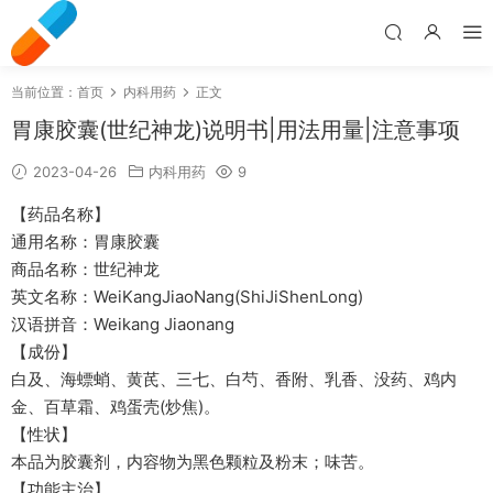
当前位置：
首页
内科用药
正文
胃康胶囊(世纪神龙)说明书|用法用量|注意事项
2023-04-26
内科用药
9
【药品名称】
通用名称：胃康胶囊
商品名称：世纪神龙
英文名称：WeiKangJiaoNang(ShiJiShenLong)
汉语拼音：Weikang Jiaonang
【成份】
白及、海螵蛸、黄芪、三七、白芍、香附、乳香、没药、鸡内
金、百草霜、鸡蛋壳(炒焦)。
【性状】
本品为胶囊剂，内容物为黑色颗粒及粉末；味苦。
【功能主治】