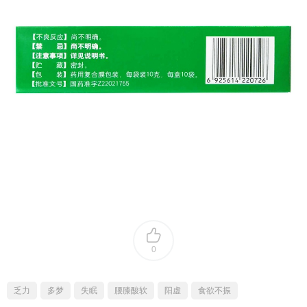
0
乏力
多梦
失眠
腰膝酸软
阳虚
食欲不振