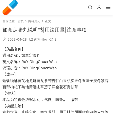
当前位置：
首页
内科用药
正文
如意定喘丸说明书|用法用量|注意事项
2023-04-28
内科用药
8
【药品名称】
通用名称：如意定喘丸
英文名称：RuYiDingChuanWan
汉语拼音：RuYiDingChuanWan
【成份】
蛤蚧蟾酥黄芪地龙麻黄党参苦杏仁白果枳实天冬五味子麦冬紫菀
百部枸杞子熟地黄远志葶苈子洋金花石膏甘草
【性状】
本品为黑褐色浓缩水丸，气微、味微甜、微苦。
【功能主治】
宣肺定喘、止咳化痰、益气养阴。用于肺气阴两虚所致的支气管