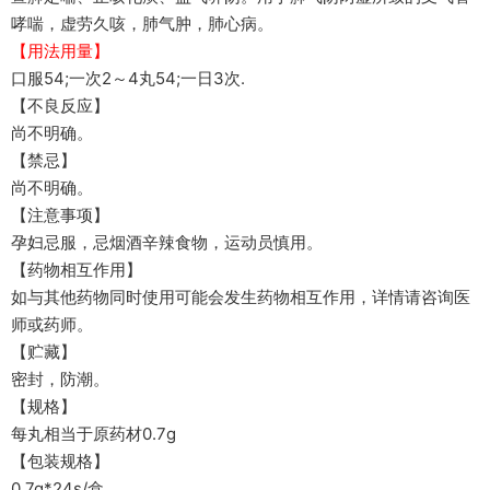
哮喘，虚劳久咳，肺气肿，肺心病。
【用法用量】
口服54;一次2～4丸54;一日3次.
【不良反应】
尚不明确。
【禁忌】
尚不明确。
【注意事项】
孕妇忌服，忌烟酒辛辣食物，运动员慎用。
【药物相互作用】
如与其他药物同时使用可能会发生药物相互作用，详情请咨询医
师或药师。
【贮藏】
密封，防潮。
【规格】
每丸相当于原药材0.7g
【包装规格】
0.7g*24s/盒。