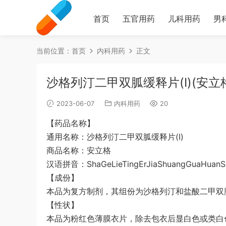
首页
五官用药
儿科用药
男
当前位置：
首页
内科用药
正文
沙格列汀二甲双胍缓释片(I)(安立
2023-06-07
内科用药
20
【药品名称】
通用名称：沙格列汀二甲双胍缓释片(I)
商品名称：安立格
汉语拼音：ShaGeLieTingErJiaShuangGuaHuanShi
【成份】
本品为复方制剂，其组份为沙格列汀和盐酸二甲双
【性状】
本品为粉红色薄膜衣片，除去包衣后显白色或类白