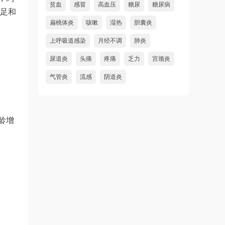
贫血
感冒
高血压
糖尿
糖尿病
不足和
扁桃体炎
咳嗽
湿热
胆囊炎
上呼吸道感染
月经不调
肺炎
尿道炎
头痛
疼痛
乏力
宫颈炎
气管炎
流感
阴道炎
龄增