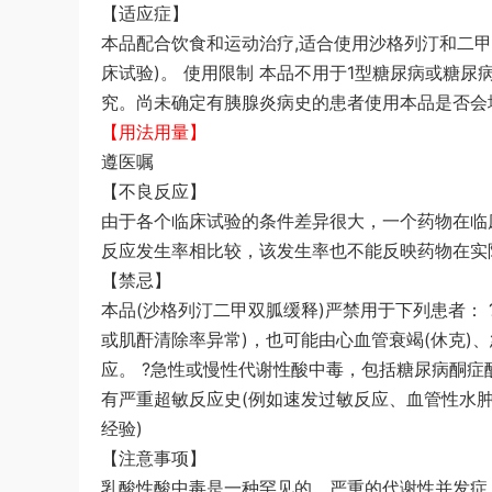
【适应症】
本品配合饮食和运动治疗,适合使用沙格列汀和二
床试验)。 使用限制 本品不用于1型糖尿病或糖
究。尚未确定有胰腺炎病史的患者使用本品是否会
【用法用量】
遵医嘱
【不良反应】
由于各个临床试验的条件差异很大，一个药物在临
反应发生率相比较，该发生率也不能反映药物在实
【禁忌】
本品(沙格列汀二甲双胍缓释)严禁用于下列患者： ?肾功能
或肌酐清除率异常)，也可能由心血管衰竭(休克)
应。 ?急性或慢性代谢性酸中毒，包括糖尿病酮症
有严重超敏反应史(例如速发过敏反应、血管性水肿
经验)
【注意事项】
乳酸性酸中毒是一种罕见的、严重的代谢性并发症