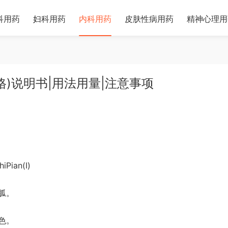
科用药
妇科用药
内科用药
皮肤性病用药
精神心理用
格)说明书|用法用量|注意事项
Pian(I)
胍。
色。