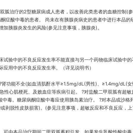
甲双胍治疗的2型糖尿病成人患者，以改善此类患者的血糖控制(
尿病酮症酸中毒的患者。 尚未在有胰腺炎病史的患者中进行本品的
增加胰腺炎发生的风险(参见注意事项，胰腺炎)。
床试验中的不良反应发生率不能直接与另一个药物临床试验中的
际应用中的不良反应发生率。（详见说明书）
不全(如血清肌酐水平≥1.5mg/dL(男性)、≥1.4mg/dL(女
、急性心肌梗死、及败血症等疾病引起。 ?对盐酸二甲双胍有超敏
酸中毒。糖尿病酮症酸中毒应使用胰岛素治疗。 ?对本品或沙格
或剥脱性皮肤损害)。(参见注意事项，超敏反应和不良反应，上
，可由本品治疗期间二甲双胍蓄积引发。如果发生乳酸性酸中毒