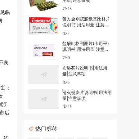
用量|注意事项
18
参见临
复方金刚烷胺氨基比林片
研
说明书|用法用量|注意事
项
7
盐酸吡格列酮片(卡司平)
说明书|用法用量|注意事
项
9
不良
布洛芬片说明书|用法用
量|注意事项
5
性)；
清火栀麦片说明书|用法用
反
量|注意事项
列汀
11
市后
热门标签
，约