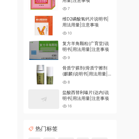
用量|注意事项
7
维D2磷酸氢钙片说明书|
用法用量|注意事项
10
复方羊角颗粒(广育堂)说
明书|用法用量|注意事项
9
骨质宁搽剂(骨质宁擦剂
(麒麟)说明书|用法用量|注
意事项
8
盐酸西替利嗪片(达内)说
明书|用法用量|注意事项
16
热门标签