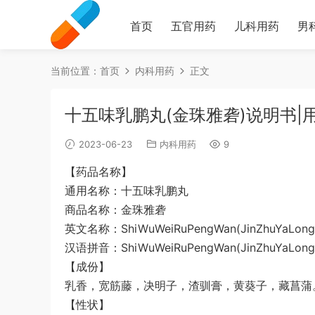
首页
五官用药
儿科用药
男
当前位置：
首页
内科用药
正文
十五味乳鹏丸(金珠雅砻)说明书|
2023-06-23
内科用药
9
【药品名称】
通用名称：十五味乳鹏丸
商品名称：金珠雅砻
英文名称：ShiWuWeiRuPengWan(JinZhuYaLong
汉语拼音：ShiWuWeiRuPengWan(JinZhuYaLong
【成份】
乳香，宽筋藤，决明子，渣驯膏，黄葵子，藏菖蒲
【性状】