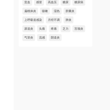
贫血
感冒
高血压
糖尿
糖尿病
扁桃体炎
咳嗽
湿热
胆囊炎
上呼吸道感染
月经不调
肺炎
尿道炎
头痛
疼痛
乏力
宫颈炎
气管炎
流感
阴道炎