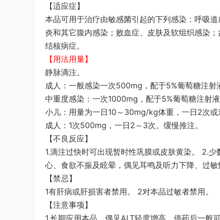
【适应症】
本品可用于治疗由敏感菌引起的下列感染：呼吸道
炎和其它腹内感染；败血症、皮肤及软组织感染；
结核病症。
【用法用量】
静脉滴注。
成人：一般感染一次500mg，配于5%葡萄糖注射液
中重度感染：一次1000mg，配于5%葡萄糖注射液
小儿：用量为一日10～30mg/kg体重，一日2次
成人：1次500mg，一日2～3次。缓慢推注。
【不良反应】
1.滴注过快时可出现暂时性巩膜或皮肤黄染。 2.
心、食欲不振及眩晕，偶见耳鸣及听力下降、过敏
【禁忌】
1有肝病或肝损害者禁用。 2对本品过敏者禁用。
【注意事项】
1.长期应用本品，偶见ALT轻度增高，停药后一般