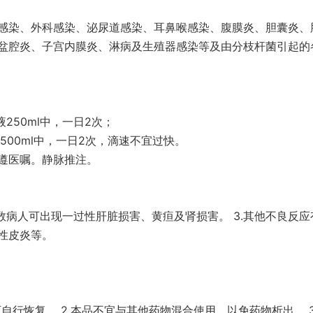
感染、外科感染、泌尿道感染、耳鼻喉感染、腹膜炎、胆囊炎、
盆腔炎、子宫内膜炎、淋病及生殖器感染等及由分枝杆菌引起的
250ml中，一日2次；
500ml中，一日2次，滴速不宜过快。
或遵医嘱。静脉推注。
少数病人可出现一过性肝脏损害、黄疸及肾损害。 3.其他不良反应
性皮炎等。
可自行恢复。 2.本品不宜与其他药物混合使用，以免药物析出。 3