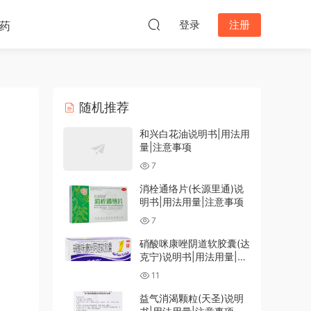
登录
注册
药
随机推荐
和兴白花油说明书|用法用
量|注意事项
7
消栓通络片(长源里通)说
明书|用法用量|注意事项
7
硝酸咪康唑阴道软胶囊(达
克宁)说明书|用法用量|注
意事项
11
益气消渴颗粒(天圣)说明