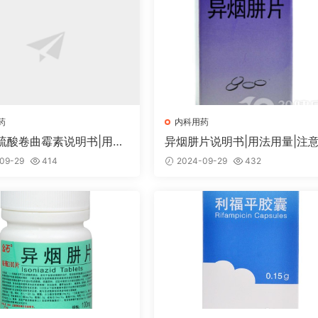
药
内科用药
硫酸卷曲霉素说明书|用法
异烟肼片说明书|用法用量|注
注意事项
项
09-29
414
2024-09-29
432