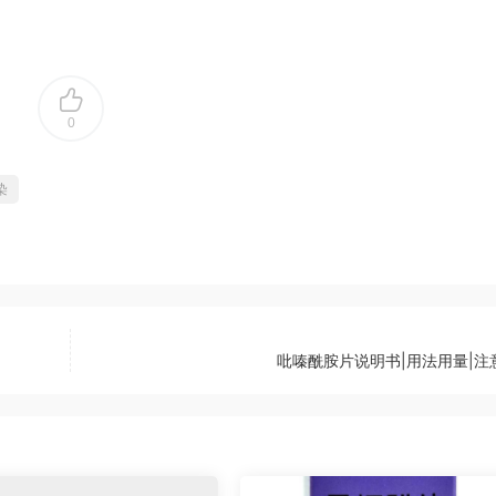
0
染
吡嗪酰胺片说明书|用法用量|注