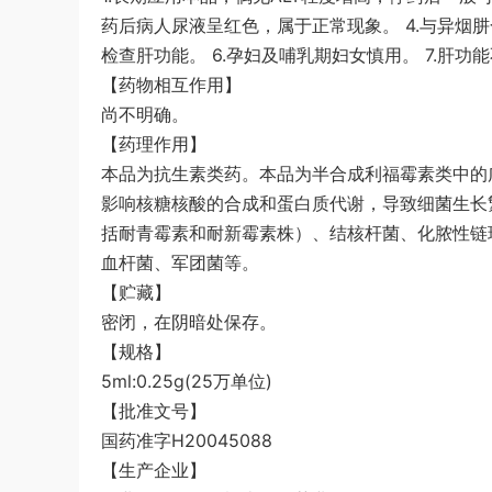
药后病人尿液呈红色，属于正常现象。 4.与异烟
检查肝功能。 6.孕妇及哺乳期妇女慎用。 7.肝
【药物相互作用】
尚不明确。
【药理作用】
本品为抗生素类药。本品为半合成利福霉素类中的
影响核糖核酸的合成和蛋白质代谢，导致细菌生长
括耐青霉素和耐新霉素株）、结核杆菌、化脓性链
血杆菌、军团菌等。
【贮藏】
密闭，在阴暗处保存。
【规格】
5ml:0.25g(25万单位)
【批准文号】
国药准字H20045088
【生产企业】