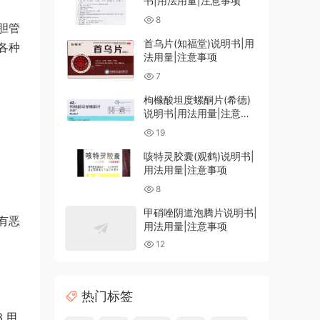
书|用法用量|注意事项
8
胆管
首乌片(知福堂)说明书|用
各种
法用量|注意事项
7
枸橼酸坦度螺酮片(希德)
说明书|用法用量|注意事
项
19
咳特灵胶囊(观鹤)说明书|
用法用量|注意事项
8
甲硝唑阴道泡腾片说明书|
有恶
用法用量|注意事项
12
热门标签
.用