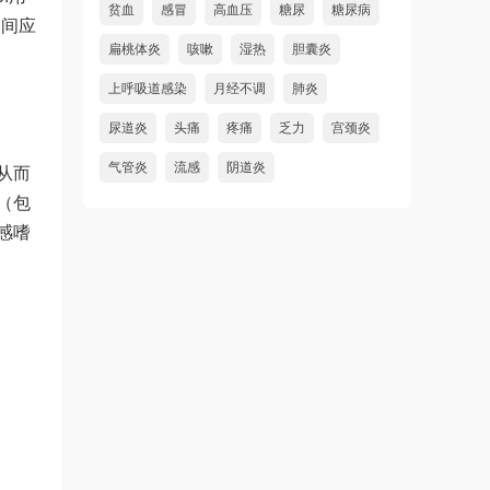
贫血
感冒
高血压
糖尿
糖尿病
期间应
扁桃体炎
咳嗽
湿热
胆囊炎
上呼吸道感染
月经不调
肺炎
尿道炎
头痛
疼痛
乏力
宫颈炎
气管炎
流感
阴道炎
从而
（包
感嗜