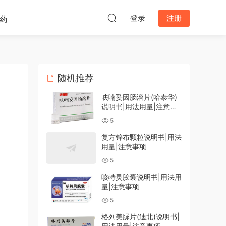
登录
注册
药
随机推荐
呋喃妥因肠溶片(哈泰华)
说明书|用法用量|注意事
项
5
复方锌布颗粒说明书|用法
用量|注意事项
5
咳特灵胶囊说明书|用法用
量|注意事项
5
格列美脲片(迪北)说明书|