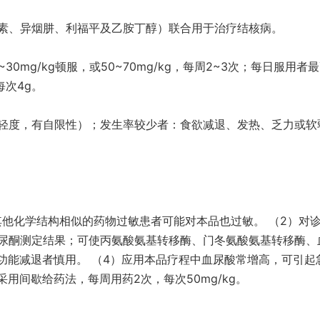
素、异烟肼、利福平及乙胺丁醇）联合用于治疗结核病。
mg/kg顿服，或50~70mg/kg，每周2~3次；每日服用者
每次4g。
轻度，有自限性）；发生率较少者：食欲减退、发热、乏力或软
其他化学结构相似的药物过敏患者可能对本品也过敏。 （2）对
尿酮测定结果；可使丙氨酸氨基转移酶、门冬氨酸氨基转移酶、
功能减退者慎用。 （4）应用本品疗程中血尿酸常增高，可引起
用间歇给药法，每周用药2次，每次50mg/kg。