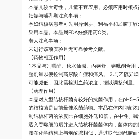
本品具较大毒性，儿童不宜应用。必须应用时须权
妊娠与哺乳期注意事项：
孕妇结核病患者可先用异烟肼、利福平和乙胺丁醇
采用本品。本品属FDA妊娠用药C类。
老人注意事项：
未进行该项实验且无可靠参考文献。
【药物相互作用】
1.本品与别嘌醇、秋水仙碱、丙磺舒、磺吡酮合
整剂量以便控制高尿酸血症和痛风。 2.与乙硫异
可能减低，因此需检测血药浓度，据以调整剂量。
【药理作用】
本品对人型结核杆菌有较好的抗菌作用，在pH5~
的结核菌是目前最佳杀菌药物。本品在体内抑菌浓度12.
制结核杆菌的浓度比在细胞外低10倍，在中性、
透入吞噬细胞后并进入结核杆菌菌体内，菌体内的
胺在化学结构上与烟酰胺相似，通过取代烟酰胺而