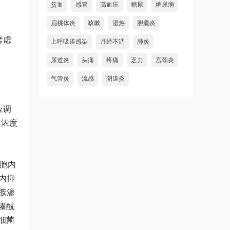
贫血
感冒
高血压
糖尿
糖尿病
扁桃体炎
咳嗽
湿热
胆囊炎
考虑
上呼吸道感染
月经不调
肺炎
尿道炎
头痛
疼痛
乏力
宫颈炎
气管炎
流感
阴道炎
应调
血浓度
细胞内
胞内抑
胺渗
嗪酰
细菌