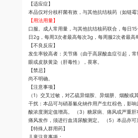
【适应症】
本品仅对分枝杆菌有效，与其他抗结核药（如链霉
【用法用量】
口服。成人常用量，与其他抗结核药联合，每日15~30
日2g，每周3次者最高每次3g，每周服2次者最高
【不良反应】
发生率较高者：关节痛（由于高尿酸血症引起，常
眼或皮肤黄染（肝毒性），畏寒。
【禁忌】
尚不明确。
【注意事项】
（1）交叉过敏，对乙硫异烟胺、异烟肼、烟酸或
干扰：本品可与硝基氰化钠作用产生红棕色，影响
酸浓度测定值增高。 （3）糖尿病、痛风或严重肝
痛风发作，须进行血清尿酸测定。 （5）本品亦可采
【特殊人群用药】
儿童注意事项：