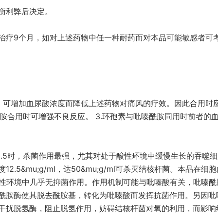
衡利弊后决定。
治疗9个月，如对上述药物中任一种耐药而对本品可能敏感者可
用，可增加血尿酸浓度而降低上述药物对痛风的疗效。因此合用时
烟胺合用时可增强不良反应。 3.环孢素与吡嗪酰胺同用时前者的
5.5时，杀菌作用最强，尤其对处于酸性环境中缓慢生长的吞噬
5&mu;g/ml，达50&mu;g/ml可杀灭结核杆菌。本品在细
碱性环境中几乎无抑菌作用。作用机制可能与吡嗪酸有关，吡嗪酰
酰胺酶使其脱去酰胺基，转化为吡嗪酸而发挥抗菌作用。另因吡
干扰脱氢酶，阻止脱氢作用，妨碍结核杆菌对氧的利用，而影响