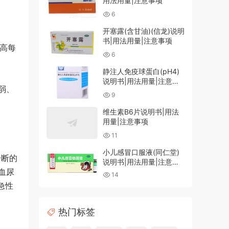
用法用量|注意事项
6
开塞露(含甘油)(信龙)说明
书|用法用量|注意事项
最高每
6
静注人免疫球蛋白(pH4)
说明书|用法用量|注意事
弱、
项
9
维生素B6片说明书|用法
用量|注意事项
11
小儿感冒口服液(同仁堂)
诊断的
说明书|用法用量|注意事
血尿
项
14
急性
热门标签