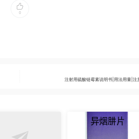
0
注射用硫酸链霉素说明书|用法用量|注