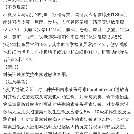
【不良反应】
不良反应与治疗的剂量、疗程有关。局部反应有静脉炎(1.86%),
此外可有皮疹、瘙痒、发热、支气管痉挛和血清病等过敏反应
(2.77%)，头痛或头晕(0.27%)，腹泻、恶心、呕吐、腹痛、结肠
炎、黄疸、胀气、味觉障碍和消化不良等消化道反应(3.45%)。
实验室检查异常约19%，其中血液学检查异常占14%，包括嗜酸
性粒细胞增多，血小板增多或减少和白细胞减少。肝肾功能异常
者为5%和1.4%。
【禁忌】
对头孢菌素类抗生素过敏者禁用。
【注意事项】
1.交叉过敏反应：对一种头孢菌素或头霉素(cephamycin)过敏者
对其他头孢菌素或头霉素也可能过敏。对青霉素类、青霉素衍生
物或青霉胺过敏者也可能对头孢菌素或头霉素过敏。对青霉素过
敏病人应用头孢菌素时发生过敏反应者达5%～10%;如作免疫反应
测定时，则对青霉素过敏病人对头孢菌素过敏者达20%。 2.对青
霉素过敏病人应用本品时应根据病人情况充分权衡利弊后决定。