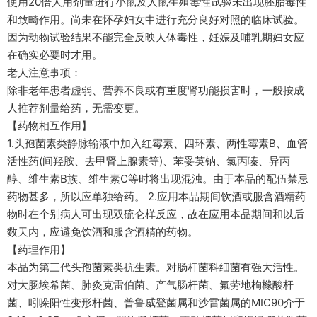
使用20倍人用剂量进行小鼠及人鼠生殖毒性试验未出现胚胎毒性
和致畸作用。尚未在怀孕妇女中进行充分良好对照的临床试验。
因为动物试验结果不能完全反映人体毒性，妊娠及哺乳期妇女应
在确实必要时才用。
老人注意事项：
除非老年患者虚弱、营养不良或有重度肾功能损害时，一般按成
人推荐剂量给药，无需变更。
【药物相互作用】
1.头孢菌素类静脉输液中加入红霉素、四环素、两性霉素B、血管
活性药(间羟胺、去甲肾上腺素等)、苯妥英钠、氯丙嗪、异丙
醇、维生素B族、维生素C等时将出现混浊。由于本品的配伍禁忌
药物甚多，所以应单独给药。 2.应用本品期间饮酒或服含酒精药
物时在个别病人可出现双硫仑样反应，故在应用本品期间和以后
数天内，应避免饮酒和服含酒精的药物。
【药理作用】
本品为第三代头孢菌素类抗生素。对肠杆菌科细菌有强大活性。
对大肠埃希菌、肺炎克雷伯菌、产气肠杆菌、氟劳地枸橼酸杆
菌、吲哚阳性变形杆菌、普鲁威登菌属和沙雷菌属的MIC90介于