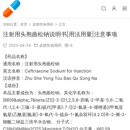
当前位置：
首页
皮肤性病用药
正文
注射用头孢曲松钠说明书|用法用量|注意事项
2023-04-24
皮肤性病用药
6
【药品名称】
通用名称：注射用头孢曲松钠
英文名称：Ceftriaxone Sodium for Injection
汉语拼音：Zhu She Yong Tou Bao Qu Song Na
【成份】
本品主要成份为：头孢曲松钠。其化学名称为：
[6R[6&alpha;,7&beta;(Z)]]-3-[[(1,2,5,6-四氢-2-甲基-5,6-二氧
代-1,2,4-三嗪-3-基)硫代]甲基]-7-[[(2-氨基-4-噻唑基](甲氧亚
氨基)乙酰基]氨基]-8-氧代-5-硫杂-1-氮杂双环[4.2.0]辛-2-烯-2-
羧酸二钠盐三倍半水合物。 分子式：
C18H16N8Na2O7S3&middot;7/2H2O 分子量：661.59