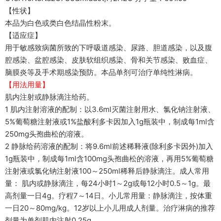
【性状】
本品为白色或类白色结晶性粉末。
【适应症】
用于敏感致病菌所致的下呼吸道感染、尿路、胆道感染，以及腹
腔感染、盆腔感染、皮肤软组织感染、骨和关节感染、败血症、
脑膜炎等及手术期感染预防。本品单剂可治疗单纯性淋病。
【用法用量】
肌内注射或静脉滴注给药。
1 肌内注射溶液的配制：以3.6ml灭菌注射用水、氯化钠注射液、
5%葡萄糖注射液或1%盐酸利多卡因加入1g瓶装中，制成每1ml含
250mg头孢曲松的溶液。
2 静脉给药溶液的配制：将9.6ml前述稀释液(除利多卡因外)加入
1g瓶装中，制成每1ml含100mg头孢曲松的溶液，再用5%葡萄糖
注射液或氯化钠注射液100～250ml稀释后静脉滴注。成人常用
量： 肌内或静脉滴注，每24小时1～2g或每12小时0.5～1g。最
高剂量一日4g。疗程7～14日。小儿常用量：静脉滴注，按体重
一日20～80mg/kg。12岁以上小儿用成人剂量。治疗淋病的推荐
剂量为单剂肌内注射0.25g。