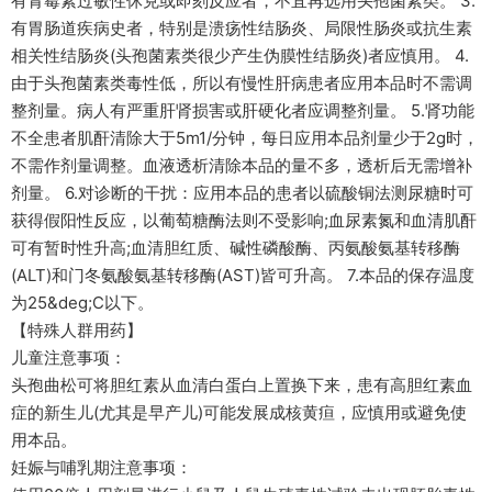
有青霉素过敏性休克或即刻反应者，不宜再选用头孢菌素类。 3.
有胃肠道疾病史者，特别是溃疡性结肠炎、局限性肠炎或抗生素
相关性结肠炎(头孢菌素类很少产生伪膜性结肠炎)者应慎用。 4.
由于头孢菌素类毒性低，所以有慢性肝病患者应用本品时不需调
整剂量。病人有严重肝肾损害或肝硬化者应调整剂量。 5.肾功能
不全患者肌酐清除大于5m1/分钟，每日应用本品剂量少于2g时，
不需作剂量调整。血液透析清除本品的量不多，透析后无需增补
剂量。 6.对诊断的干扰：应用本品的患者以硫酸铜法测尿糖时可
获得假阳性反应，以葡萄糖酶法则不受影响;血尿素氮和血清肌酐
可有暂时性升高;血清胆红质、碱性磷酸酶、丙氨酸氨基转移酶
(ALT)和门冬氨酸氨基转移酶(AST)皆可升高。 7.本品的保存温度
为25&deg;C以下。
【特殊人群用药】
儿童注意事项：
头孢曲松可将胆红素从血清白蛋白上置换下来，患有高胆红素血
症的新生儿(尤其是早产儿)可能发展成核黄疸，应慎用或避免使
用本品。
妊娠与哺乳期注意事项：