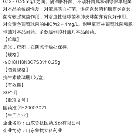
0.12～0.25mg/L之间。阴沟肠杆菌、不动杆菌属和铜绿假单胞菌
对本品的敏感性差。对流感嗜血杆菌、淋病奈瑟菌和脑膜炎奈瑟
菌有较强抗菌作用，对溶血性链球菌和肺炎球菌亦有良好作用。
对金黄色葡萄球菌的MIC为2～4mg/L。耐甲氧西林葡萄球菌和肠
球菌对本品耐药。多数脆弱拟杆菌对本品耐药。
【贮藏】
遮光，密闭，在阴凉干燥处保存。
【规格】
按C18H18N8O7S3计 0.25g
【包装规格】
抗生素玻璃瓶1支/盒。
【有效期】
30个月
【批准文号】
国药准字H20003021
【生产企业】
企业名称：山东鲁抗医药股份有限公司
企业简称：山东鲁抗立科药业