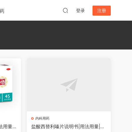
登录
注册
药
内科用药
法用量|
盐酸西替利嗪片说明书|用法用量|注