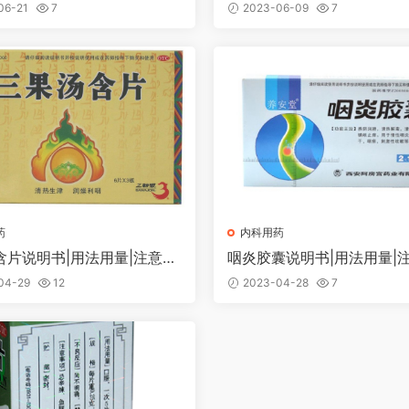
项
06-21
7
2023-06-09
7
药
内科用药
含片说明书|用法用量|注意事
咽炎胶囊说明书|用法用量|
04-29
12
2023-04-28
7