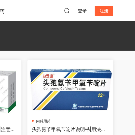
登录
注册
药
内科用药
|注意事
头孢氨苄甲氧苄啶片说明书|用法用