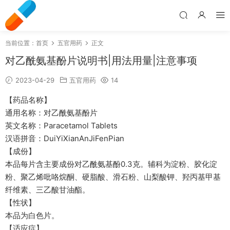
当前位置：
首页
五官用药
正文
对乙酰氨基酚片说明书|用法用量|注意事项
2023-04-29
五官用药
14
【药品名称】
通用名称：对乙酰氨基酚片
英文名称：Paracetamol Tablets
汉语拼音：DuiYiXianAnJiFenPian
【成份】
本品每片含主要成份对乙酰氨基酚0.3克。辅科为淀粉、胶化淀
粉、聚乙烯吡咯烷酮、硬脂酸、滑石粉、山梨酸钾、羟丙基甲基
纤维素、三乙酸甘油酯。
【性状】
本品为白色片。
【适应症】