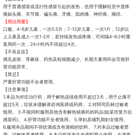
用于普通感冒或流行性感冒引起的发热，也用于缓解轻至中度疼
痛如头痛、关节痛、偏头痛、牙痛、肌肉痛、神经痛、痛经。
【用法用量】
口服。4-6岁儿童，一次0.5片；7-12岁儿童，一次1片，12岁以
上儿童及成人一次1-2片，若持续发热或疼痛，可间隔4-6小时重
复用药一次，24小时内不得超过4次。
【不良反应】
偶见皮疹、荨麻疹、药热及粒细胞减少。长期大量用药会导致肝
肾功能异常。
【禁忌】
严重肝肾功能不全者禁用。
【注意事项】
1.本品为对症治疗药，用于解热连续使用不超过3天，用于止痛不
超过5天，症状未缓解请咨询医师或药师。 2.对阿司匹林过敏者
慎用。 3.不能同时服用其他含有解热镇痛药的药品(如某些复方抗
感冒药)。 4.肝肾功能不全者慎用。 5.孕妇及哺乳期妇女慎用。
6.服用本品期间不得饮酒或含有酒精的饮料。 7.对本品过敏者禁
用，过敏体质者慎用。 8.本品性状发生改变时禁止使用。 9.请将