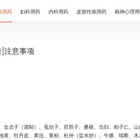
科用药
妇科用药
内科用药
皮肤性病用药
精神心理用
量|注意事项
、女贞子（酒制）、菟丝子、苣胜子、桑椹、当归、柏子仁、山
地黄、牡丹皮、黄连、黄柏、杜仲（盐水炒）、牛膝、续断、木