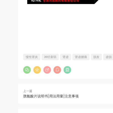
慢性肾炎
神经衰弱
肾虚
肾虚腰痛
脱发
虚脱
上一篇
胱氨酸片说明书|用法用量|注意事项