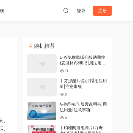
登录
注册
药
随机推荐
L-谷氨酰胺呱仑酸钠颗粒
(麦滋林)说明书|用法用量|
注意事项
11
甲芬那酸片说明书|用法用
量|注意事项
6
头孢羟氨苄胶囊说明书|用
法用量|注意事项
4
药、
甲硝唑阴道泡腾片(万寿
瓜、