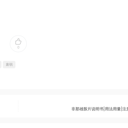
0
衰弱
非那雄胺片说明书|用法用量|注