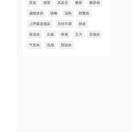
贫血
感冒
高血压
糖尿
糖尿病
扁桃体炎
咳嗽
湿热
胆囊炎
上呼吸道感染
月经不调
肺炎
尿道炎
头痛
疼痛
乏力
宫颈炎
气管炎
流感
阴道炎