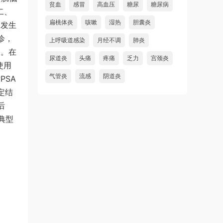
贫血
感冒
高血压
糖尿
糖尿病
二、
扁桃体炎
咳嗽
湿热
胆囊炎
的发生
诊，
上呼吸道感染
月经不调
肺炎
%。在
尿道炎
头痛
疼痛
乏力
宫颈炎
使用
气管炎
流感
阴道炎
PSA
定结
后
典型