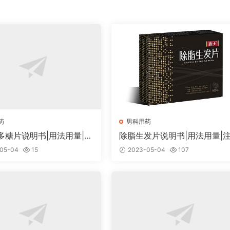
药
男科用药
多糖片说明书|用法用量|注
除脂生发片说明书|用法用量|
事项
05-04
15
2023-05-04
107