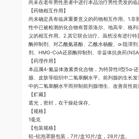
尚未在老年男性患者中进行本品治疗男性秃发的临
【药物相互作用】
尚未确定具有临床重要意义的药物相互作用。1.非
性中已被检测的化合物有普萘洛尔、地高辛、格列
义的相互作用。2.其它联合治疗。虽然没有进行
酶抑制剂、对乙酰氨基酚、乙酰水杨酸、α-阻滞剂
剂、HMG-CoA还原酶抑制剂、非甾体抗炎药(NS
【药理作用】
本品属4-氮甾体激素类化合物，为特异性Ⅱ型5α
腺、皮肤等组织中二氢睾酮水平。前列腺的生长发
中的二氢睾酮水平而抑制前列腺增生、改善良性前
【贮藏】
遮光，密封，在干燥处保存。
【规格】
1毫克
【包装规格】
铝-铝泡罩眼包装，7片/盒10片/盒，28片/盒。