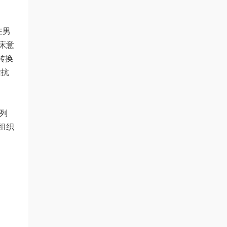
在男
床意
转换
拮抗
列
组织