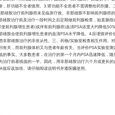
谢，肝功能不全者慎用。3.肾功能不全患者不需调整给药剂量。
1.非那雄胺治疗前列腺癌未见临床疗效。非那雄胺不影响前列腺癌
非那雄胺治疗前及治疗一段时间之后定期做前列腺检查，如直肠指
可使前列腺增生患者(或伴有前列腺癌)血清PSA浓度大约降低50
那雄胺会使前列腺增生患者的血清PSA水平降低。4.应谨慎评价
虑非那雄胺治疗的非依从性。三、药物/实验室检查相互作用。对
积有关，而前列腺体积又与患者年龄有关。当评价PSA实验室测
低的事实。大多数患者，在治疗的第一个月内PSA迅速降低，随
约为治疗前基线值的一半。因此，用非那雄胺治疗六个月或更长的
SA值应该加倍。请仔细阅读说明书并遵医嘱使用。