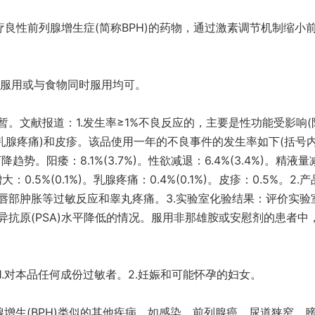
疗良性前列腺增生症(简称BPH)的药物，通过激素调节机制缩小
空腹服用或与食物同时服用均可。
。文献报道：1.发生率≥1%不良反应的，主要是性功能受影响(
乳腺疼痛)和皮疹。该品使用一年的不良事件的发生率如下(括号
。阳痿：8.1%(3.7%)。性欲减退：6.4%(3.4%)。精液量
增大：0.5%(0.1%)。乳腺疼痛：0.4%(0.1%)。皮疹：0.5%。2.
唇部肿胀等过敏反应和睾丸疼痛。3.实验室化验结果：评价实验
抗原(PSA)水平降低的情况。服用非那雄胺或安慰剂的患者中
.对本品任何成份过敏者。2.妊娠和可能怀孕的妇女。
腺增生(BPH)类似的其他疾病，如感染、前列腺癌、尿道狭窄、