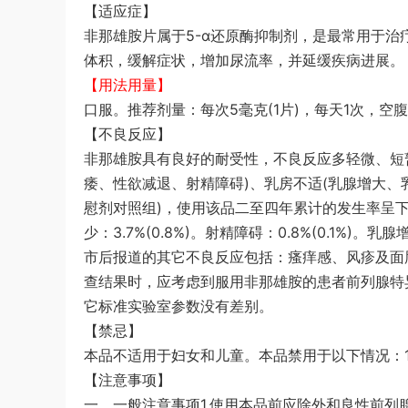
【适应症】
非那雄胺片属于5-α还原酶抑制剂，是最常用于治
体积，缓解症状，增加尿流率，并延缓疾病进展。
【用法用量】
口服。推荐剂量：每次5毫克(1片)，每天1次，
【不良反应】
非那雄胺具有良好的耐受性，不良反应多轻微、短暂
痿、性欲减退、射精障碍)、乳房不适(乳腺增大、
慰剂对照组)，使用该品二至四年累计的发生率呈下降趋势
少：3.7%(0.8%)。射精障碍：0.8%(0.1%)。乳腺
市后报道的其它不良反应包括：瘙痒感、风疹及面
查结果时，应考虑到服用非那雄胺的患者前列腺特异
它标准实验室参数没有差别。
【禁忌】
本品不适用于妇女和儿童。本品禁用于以下情况：1
【注意事项】
一、一般注意事项1.使用本品前应除外和良性前列