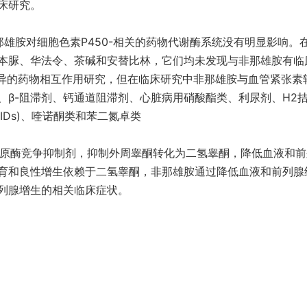
床研究。
那雄胺对细胞色素P450-相关的药物代谢酶系统没有明显影响。
本脲、华法令、茶碱和安替比林，它们均未发现与非那雄胺有临
特异的药物相互作用研究，但在临床研究中非那雄胺与血管紧张素
、β-阻滞剂、钙通道阻滞剂、心脏病用硝酸酯类、利尿剂、H2
AIDs)、喹诺酮类和苯二氮卓类
-还原酶竞争抑制剂，抑制外周睾酮转化为二氢睾酮，降低血液和前
育和良性增生依赖于二氢睾酮，非那雄胺通过降低血液和前列腺
列腺增生的相关临床症状。