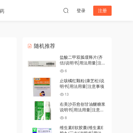
登录
注册
药
随机推荐
盐酸二甲双胍缓释片(齐
佶)说明书|用法用量|注意
事项
6
止咳橘红颗粒(康芝松)说
明书|用法用量|注意事项
13
右美沙芬愈创甘油醚糖浆
说明书|用法用量|注意事
项
8
维生素E软胶囊(维生素E