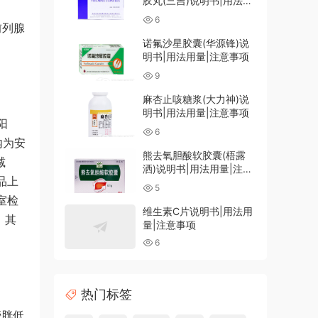
胶丸(三吉)说明书|用法用
量|注意事项
6
前列腺
诺氟沙星胶囊(华源锋)说
明书|用法用量|注意事项
9
麻杏止咳糖浆(大力神)说
明书|用法用量|注意事项
阳
6
内为安
熊去氧胆酸软胶囊(梧露
减
洒)说明书|用法用量|注意
产品上
事项
5
室检
维生素C片说明书|用法用
，其
量|注意事项
6
热门标签
膀胱低