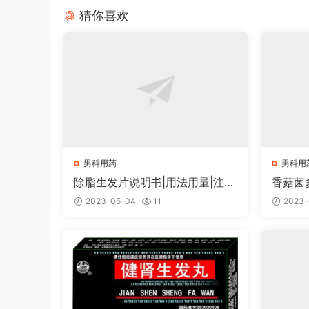
猜你喜欢
男科用药
男科用
除脂生发片说明书|用法用量|注意
香菇菌
事项
意事项
2023-05-04
11
2023-