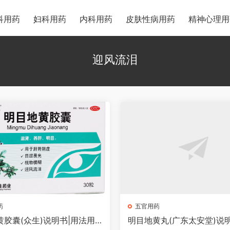
科用药
妇科用药
内科用药
皮肤性病用药
精神心理用
迎风流泪
药
五官用药
黄胶囊(众生)说明书|用法用
明目地黄丸(广东太安堂)说明