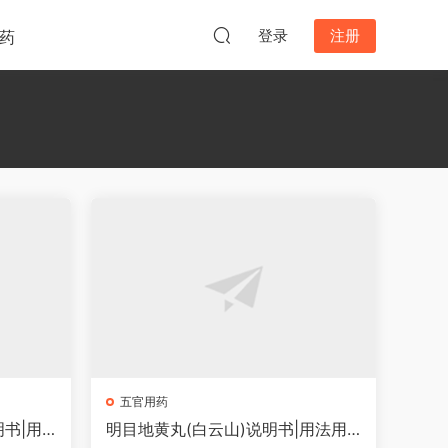
登录
注册
药
五官用药
书|用
明目地黄丸(白云山)说明书|用法用