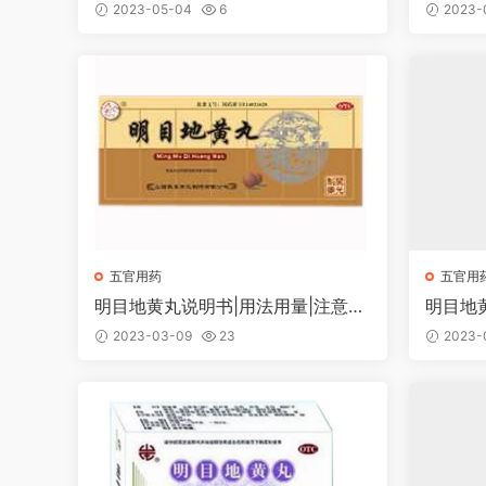
量|注意事项
量|注
2023-05-04
6
2023-
五官用药
五官用
明目地黄丸说明书|用法用量|注意事
明目地
项
项
2023-03-09
23
2023-