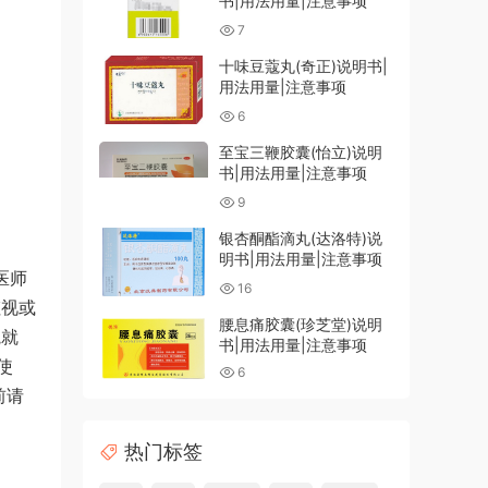
书|用法用量|注意事项
7
十味豆蔻丸(奇正)说明书|
用法用量|注意事项
6
至宝三鞭胶囊(怡立)说明
书|用法用量|注意事项
9
银杏酮酯滴丸(达洛特)说
明书|用法用量|注意事项
医师
16
虹视或
腰息痛胶囊(珍芝堂)说明
院就
书|用法用量|注意事项
使
6
前请
热门标签