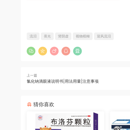
流泪
畏光
肾阴虚
视物模糊
迎风流泪
上一篇
氯化钠滴眼液说明书|用法用量|注意事项
猜你喜欢