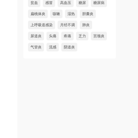
贫血
感冒
高血压
糖尿
糖尿病
扁桃体炎
咳嗽
湿热
胆囊炎
上呼吸道感染
月经不调
肺炎
尿道炎
头痛
疼痛
乏力
宫颈炎
气管炎
流感
阴道炎