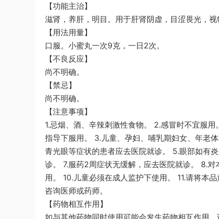
【功能主治】
滋肾，养肝，明目。用于肝肾阴虚，目涩畏光，视
【用法用量】
口服。小蜜丸一次9克，一日2次。
【不良反应】
尚不明确。
【禁忌】
尚不明确。
【注意事项】
1.忌烟、酒、辛辣刺激性食物。 2.感冒时不宜
指导下服用。 3.儿童、孕妇、哺乳期妇女、年老
青光眼等症状的患者应去医院就诊。 5.眼部如有
诊。 7.服药2周症状无缓解，应去医院就诊。 8
用。 10.儿童必须在成人监护下使用。 11.请将
咨询医师或药师。
【药物相互作用】
如与其他药物同时使用可能会发生药物相互作用，