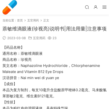
当前位置：
首页
五官用药
正文
萘敏维滴眼液(珍视亮)说明书|用法用量|注意事项
2023-03-08
五官用药
23
【药品名称】
通用名称：萘敏维滴眼液
商品名称：珍视亮
英文名称：Naphazoline Hydrochloride，Chlorphenamine
Maleate and Vitamin B12 Eye Drops
汉语拼音：Nai min wei di yuan ye
【成份】
本品为复方制剂，每支10毫升含盐酸萘甲唑林0.2毫克、马来酸氯
苯那敏2毫克、维生素B121毫克。
【性状】
本品为粉红色的澄明液体，具有特殊气味。