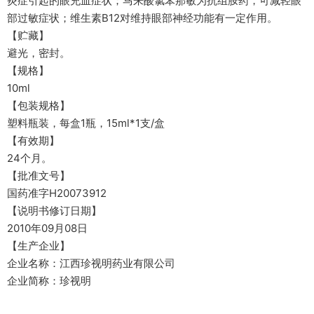
炎症引起的眼充血症状；马来酸氯苯那敏为抗组胺药，可减轻眼
部过敏症状；维生素B12对维持眼部神经功能有一定作用。
【贮藏】
避光，密封。
【规格】
10ml
【包装规格】
塑料瓶装，每盒1瓶，15ml*1支/盒
【有效期】
24个月。
【批准文号】
国药准字H20073912
【说明书修订日期】
2010年09月08日
【生产企业】
企业名称：江西珍视明药业有限公司
企业简称：珍视明