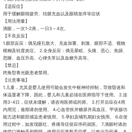
【适应症】
用于缓解眼睛疲劳、结膜充血以及眼睛发痒等症状
【用法用量】
滴眼，一次1-2滴，一日3～4次。
【不良反应】
1.眼部反应：偶见瞳孔散大、充血加重、刺激、眼部不适、视物
模糊及轻度炎症。 2.全身反应：偶见晕眩、头痛、恶心、焦躁、
思睡、血压升高、心律失常以及血糖升高等。
【禁忌】
闭角型青光眼患者禁用。
【注意事项】
1.儿童，尤其是婴儿使用可能会发生中枢神经抑制，导致昏迷和
体温显著下降。因此，婴儿和儿童必须在医师指导下使用。 2.连
用3-4日，症状未缓解，请咨询医师或药师。 3.打开后应在4周
内用完，逾期请勿使用。 4.心血管疾并糖尿并高血压、甲状腺功
能亢进和眼部感染患者慎用。 5.孕妇及哺乳期妇女慎用。 6.在使
用过程中，如发现眼红、疼痛等症状应停药就医。 7.滴眼时请勿
使管口接触手和眼睛，使用后应将瓶盖拧紧，以免污染药液。 8.