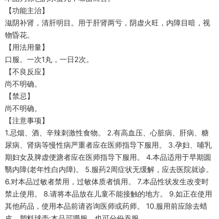
【功能主治】
滋阴补肾，清肝明目。用于肝肾两亏，阴虚火旺，内障目暗，视
物昏花。
【用法用量】
口服。一次1丸，一日2次。
【不良反应】
尚不明确。
【禁忌】
尚不明确。
【注意事项】
1.忌烟、酒、辛辣刺激性食物。 2.有高血压、心脏病、肝病、糖
尿病、肾病等慢性病严重者应在医师指导下服用。 3.孕妇、哺乳
期妇女及脾虚便溏者应在医师指导下服用。 4.本品适用于早期圆
翳内障(老年性白内障)。 5.服药2周症状无缓解，应去医院就诊。
6.对本品过敏者禁用，过敏体质者慎用。 7.本品性状发生改变时
禁止使用。 8.请将本品放在儿童不能接触的地方。 9.如正在使用
其他药品，使用本品前请咨询医师或药师。 10.服用前应除去蜡
皮、塑料球壳;本品可嚼服，也可分份吞服。