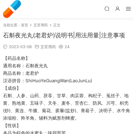
当前位置：
首页
五官用药
正文
石斛夜光丸(老君炉)说明书|用法用量|注意事项
2023-03-08
五官用药
24
【药品名称】
通用名称：石斛夜光丸
商品名称：老君炉
汉语拼音：ShiHuoYeGuangWan(LaoJunLu)
【成份】
石斛、人参、山药、茯苓、甘草、肉苁蓉、枸杞子、菟丝子、地
黄、熟地黄、五味子、天冬、麦冬、苦杏仁、防风、川芎、枳壳
(炒)、黄连、牛膝、菊花、蒺藜(盐炒)、青葙子、决明子、水牛角
浓缩粉、羚羊角。辅料为赋形剂蜂蜜。
【性状】
本品为棕色的水蜜丸；味甜而苦。