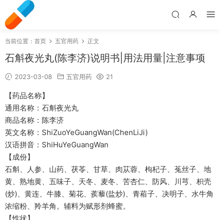
当前位置：
首页
五官用药
正文
石斛夜光丸(陈李济)说明书|用法用量|注意事项
2023-03-08
五官用药
21
【药品名称】
通用名称：石斛夜光丸
商品名称：陈李济
英文名称：ShiZuoYeGuangWan(ChenLiJi)
汉语拼音：ShiHuYeGuangWan
【成份】
石斛、人参、山药、茯苓、甘草、肉苁蓉、枸杞子、菟丝子、地
黄、熟地黄、五味子、天冬、麦冬、苦杏仁、防风、川芎、枳壳
(炒)、黄连、牛膝、菊花、蒺藜(盐炒)、青葙子、决明子、水牛角
浓缩粉、羚羊角。辅料为赋形剂蜂蜜。
【性状】