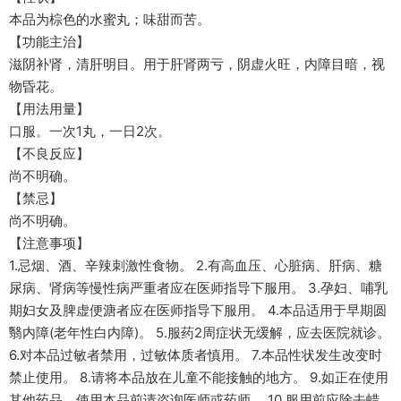
本品为棕色的水蜜丸；味甜而苦。
【功能主治】
滋阴补肾，清肝明目。用于肝肾两亏，阴虚火旺，内障目暗，视
物昏花。
【用法用量】
口服。一次1丸，一日2次。
【不良反应】
尚不明确。
【禁忌】
尚不明确。
【注意事项】
1.忌烟、酒、辛辣刺激性食物。 2.有高血压、心脏病、肝病、糖
尿病、肾病等慢性病严重者应在医师指导下服用。 3.孕妇、哺乳
期妇女及脾虚便溏者应在医师指导下服用。 4.本品适用于早期圆
翳内障(老年性白内障)。 5.服药2周症状无缓解，应去医院就诊。
6.对本品过敏者禁用，过敏体质者慎用。 7.本品性状发生改变时
禁止使用。 8.请将本品放在儿童不能接触的地方。 9.如正在使用
其他药品，使用本品前请咨询医师或药师。 10.服用前应除去蜡