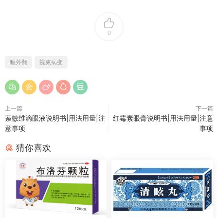
0
睑外翻
视束病变
上一篇
下一篇
萘敏维滴眼液说明书|用法用量|注
红霉素眼膏说明书|用法用量|注意
意事项
事项
猜你喜欢