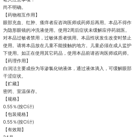
尚不明确。
【药物相互作用】
眼部充血、红肿、瘙痒者应咨询医师或药师后再用。本品不得作
为隐形眼镜的冲洗液使用。使用2周后症状未缓解应停药就医。
对本品过敏者禁用，过敏体质者慎用。本品性状发生改变时禁止
使用。请将本品放在儿童不能接触的地方。儿童必须在成人监护
下使用。如正在使用其它药品，使用本品前请咨询医师或药师。
【药理作用】
白润洁主要成份为等渗氯化钠液体，通过液体滴入，可缓解眼部
干涩症状。
【贮藏】
密闭、室温保存。
【规格】
0.55％(按Cl计)
【包装规格】
0.55％(按Cl计)
【有效期】