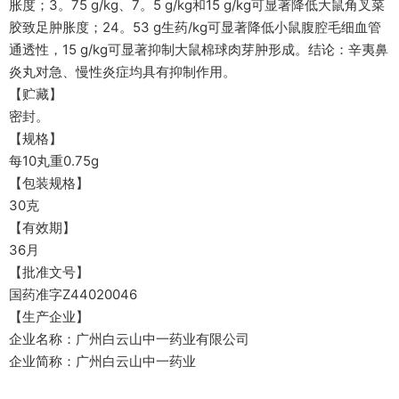
胀度；3。75 g/kg、7。5 g/kg和15 g/kg可显著降低大鼠角叉菜
胶致足肿胀度；24。53 g生药/kg可显著降低小鼠腹腔毛细血管
通透性，15 g/kg可显著抑制大鼠棉球肉芽肿形成。结论：辛夷鼻
炎丸对急、慢性炎症均具有抑制作用。
【贮藏】
密封。
【规格】
每10丸重0.75g
【包装规格】
30克
【有效期】
36月
【批准文号】
国药准字Z44020046
【生产企业】
企业名称：广州白云山中一药业有限公司
企业简称：广州白云山中一药业