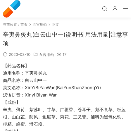
当前位置：
首页
五官用药
正文
辛夷鼻炎丸(白云山中一)说明书|用法用量|注意事
项
2023-03-10
五官用药
17
【药品名称】
通用名称：辛夷鼻炎丸
商品名称：白云山中一
英文名称：XinYiBiYanWan(BaiYunShanZhongYi)
汉语拼音：Xinyi Biyan Wan
【成份】
辛夷、薄荷、紫苏叶、甘草、广藿香、苍耳子、鹅不食草、板蓝
根、山白芷、防风、鱼腥草、菊花、三叉苦。辅料为黑氧化铁、
糊精、蜂蜜、滑石粉。