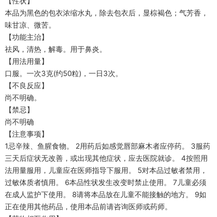
【性状】
本品为黑色的包衣浓缩水丸，除去包衣后，显棕褐色；气芳香，
味甘凉、微苦。
【功能主治】
祛风，清热，解毒。用于鼻炎。
【用法用量】
口服。一次3克(约50粒)，一日3次。
【不良反应】
尚不明确。
【禁忌】
尚不明确
【注意事项】
1忌辛辣、鱼腥食物。 2用药后如感觉唇部麻木者应停药。 3服药
三天后症状无改善，或出现其他症状，应去医院就诊。 4按照用
法用量服用，儿童应在医师指导下服用。 5对本品过敏者禁用，
过敏体质者慎用。 6本品性状发生改变时禁止使用。 7儿童必须
在成人监护下使用。 8请将本品放在儿童不能接触的地方。 9如
正在使用其他药品，使用本品前请咨询医师或药师。