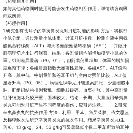
【药物相互作用】
如与其他药物同时使用可能会发生药物相互作用，详情请咨询医
师或药师。
【药理作用】
1.研究含有苍耳子的辛夷鼻炎丸对肝脏功能的影响 方法：将模型
小鼠分组，通过测量小鼠体重、计算肝脏指数、检测血液中丙氨
酸氨基转移酶（ALT）与天冬氨酸氨基转移酶（AST），并做肝
脏病理切片来进行观察。结果：各剂量组均能增加模型小鼠的体
重，组间差异显著（P0。01），但随着剂量增加，体重的增加幅
度逐渐下降；各组肝脏指数无显著性差异。各组AST、ALT值均
升高，其中低、中剂量组和苍耳子组与空白对照组比较，ALT值
显著升高（P0。05）。病理组织学见肝细胞索肿胀、少量细胞水
肿、肝组织结构排列紊乱、细胞核破碎、血窦扩张，其中高剂量
组肝细胞坏死较严重，面积较大。结论：长期、大量服用辛夷鼻
炎丸可能对肝脏产生不同程度的损伤，应引起注意。 2.研究
辛夷鼻炎丸的抗炎作用 方法：利用二甲苯、角叉菜胶、依文思蓝
及棉球致炎法研究辛夷鼻炎丸的抗炎作用。结果辛夷鼻炎丸(生
药)6。13 g/kg、24。53 g/kg可显著降低小鼠二甲苯所致的耳肿