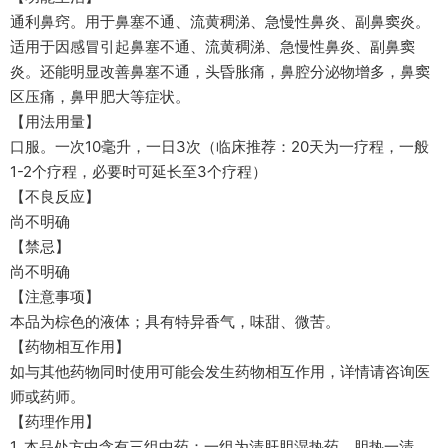
通利鼻窍。用于鼻塞不通、流黄稠涕、急慢性鼻炎、副鼻窦炎。
适用于因感冒引起鼻塞不通、流黄稠涕、急慢性鼻炎、副鼻窦
炎。还能明显改善鼻塞不通，头昏胀痛，鼻腔分泌物增多，鼻窦
区压痛，鼻甲肥大等症状。
【用法用量】
口服。一次10毫升，一日3次（临床推荐：20天为一疗程，一般
1-2个疗程，必要时可延长至3个疗程）
【不良反应】
尚不明确
【禁忌】
尚不明确
【注意事项】
本品为棕色的液体；具有特异香气，味甜、微苦。
【药物相互作用】
如与其他药物同时使用可能会发生药物相互作用，详情请咨询医
师或药师。
【药理作用】
1. 本品处方中含有三组中药：一组为清肝胆湿热药，胆热一清，