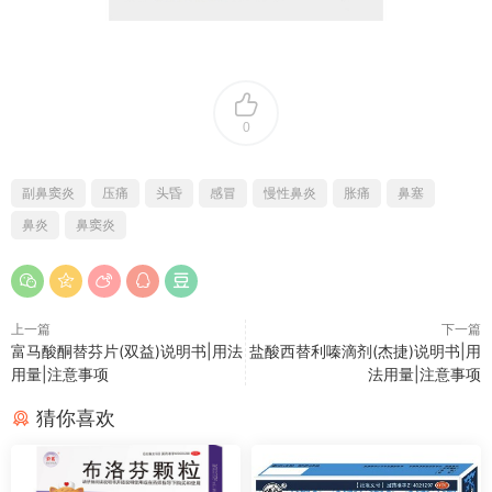
0
副鼻窦炎
压痛
头昏
感冒
慢性鼻炎
胀痛
鼻塞
鼻炎
鼻窦炎
上一篇
下一篇
富马酸酮替芬片(双益)说明书|用法
盐酸西替利嗪滴剂(杰捷)说明书|用
用量|注意事项
法用量|注意事项
猜你喜欢