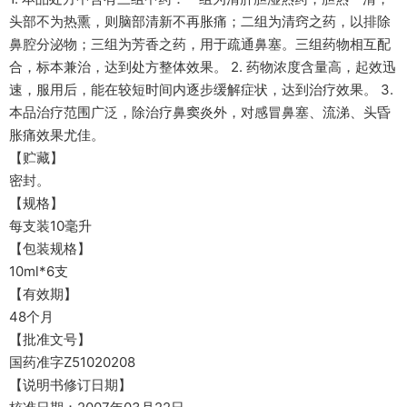
头部不为热熏，则脑部清新不再胀痛；二组为清窍之药，以排除
鼻腔分泌物；三组为芳香之药，用于疏通鼻塞。三组药物相互配
合，标本兼治，达到处方整体效果。 2. 药物浓度含量高，起效迅
速，服用后，能在较短时间内逐步缓解症状，达到治疗效果。 3.
本品治疗范围广泛，除治疗鼻窦炎外，对感冒鼻塞、流涕、头昏
胀痛效果尤佳。
【贮藏】
密封。
【规格】
每支装10毫升
【包装规格】
10ml*6支
【有效期】
48个月
【批准文号】
国药准字Z51020208
【说明书修订日期】