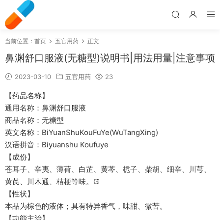
当前位置：
首页
五官用药
正文
鼻渊舒口服液(无糖型)说明书|用法用量|注意事项
2023-03-10
五官用药
23
【药品名称】
通用名称：鼻渊舒口服液
商品名称：无糖型
英文名称：BiYuanShuKouFuYe(WuTangXing)
汉语拼音：Biyuanshu Koufuye
【成份】
苍耳子、辛夷、薄荷、白芷、黄芩、栀子、柴胡、细辛、川芎、
黄芪、川木通、桔梗等味。
【性状】
本品为棕色的液体；具有特异香气，味甜、微苦。
【功能主治】