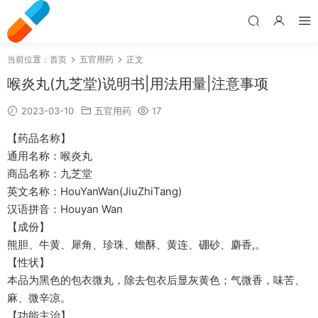
当前位置：
首页
五官用药
正文
喉炎丸(九芝堂)说明书|用法用量|注意事项
2023-03-10
五官用药
17
【药品名称】
通用名称：喉炎丸
商品名称：九芝堂
英文名称：HouYanWan(JiuZhiTang)
汉语拼音：Houyan Wan
【成份】
熊胆、牛黄、犀角、珍珠、蟾酥、黄连、硼砂、麝香,。
【性状】
本品为黑色的包衣微丸，除去包衣后显灰黄色；气微香，味苦、
麻、微辛凉。
【功能主治】