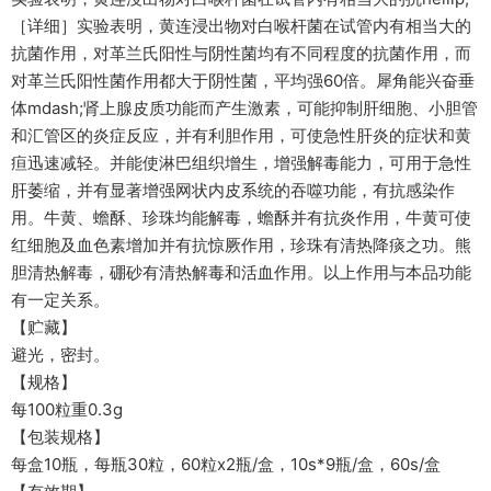
［详细］实验表明，黄连浸出物对白喉杆菌在试管内有相当大的
抗菌作用，对革兰氏阳性与阴性菌均有不同程度的抗菌作用，而
对革兰氏阳性菌作用都大于阴性菌，平均强60倍。犀角能兴奋垂
体mdash;肾上腺皮质功能而产生激素，可能抑制肝细胞、小胆管
和汇管区的炎症反应，并有利胆作用，可使急性肝炎的症状和黄
疸迅速减轻。并能使淋巴组织增生，增强解毒能力，可用于急性
肝萎缩，并有显著增强网状内皮系统的吞噬功能，有抗感染作
用。牛黄、蟾酥、珍珠均能解毒，蟾酥并有抗炎作用，牛黄可使
红细胞及血色素增加并有抗惊厥作用，珍珠有清热降痰之功。熊
胆清热解毒，硼砂有清热解毒和活血作用。以上作用与本品功能
有一定关系。
【贮藏】
避光，密封。
【规格】
每100粒重0.3g
【包装规格】
每盒10瓶，每瓶30粒，60粒x2瓶/盒，10s*9瓶/盒，60s/盒