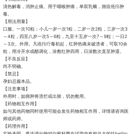
清热解毒，消肿止痛。用于咽喉肿痛，单双乳蛾，痈疽疮疖肿
毒。
【用法用量】
口服。一次10粒；小儿一岁一次1粒，二岁一次2粒，三岁一次3
～4粒，四至八岁一次5～6粒，九至十五岁一次7～9粒；一日2
～3次。外用。凡疮疖疔毒初起，红肿热痛未破溃者，可取10余
粒，用冷开水或醋调化，涂敷红肿四周，日涂数次直至肿退。
【不良反应】
尚不明确。
【禁忌】
孕妇忌服本品。
【注意事项】
外用时，如痈肿将溃烂或出脓，切勿敷用。
【药物相互作用】
如与其他药物同时使用可能会发生药物相互作用，详情请咨询医
师或药师。
【药理作用】
实验表明，黄连浸出物对白喉杆菌在试管内有相当大的抗hellip;