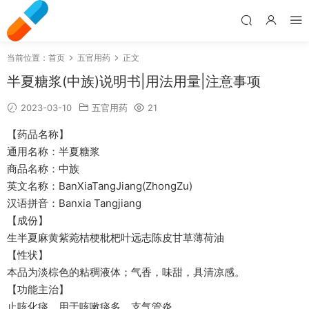
当前位置：
首页
五官用药
正文
半夏糖浆(中族)说明书|用法用量|注意事项
2023-03-10
五官用药
21
【药品名称】
通用名称：半夏糖浆
商品名称：中族
英文名称：BanXiaTangJiang(ZhongZu)
汉语拼音：Banxia Tangjiang
【成份】
生半夏麻黄紫菀桔梗枇杷叶远志陈皮甘草薄荷油
【性状】
本品为淡棕色的粘稠液体；气香，味甜，具清凉感。
【功能主治】
止咳化痰。用于咳嗽痰多，支气管炎。