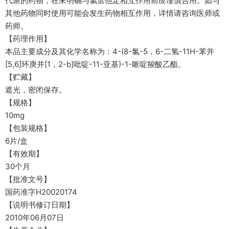
代谢的药物，在未明确与氯雷他定相互作用前应谨慎合用。如与
其他药物同时使用可能会发生药物相互作用，详情请咨询医师或
药师。
【药理作用】
本品主要成分及其化学名称为：4-(8-氯-5，6-二氢-11H-苯并
[5,6]环庚并[1，2-b]吡啶-11-亚基)-1-哌啶羧酸乙酯。
【贮藏】
遮光，密闭保存。
【规格】
10mg
【包装规格】
6片/盒
【有效期】
30个月
【批准文号】
国药准字H20020174
【说明书修订日期】
2010年06月07日