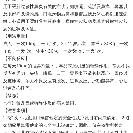
用于缓解过敏性鼻炎有关的症状，如喷嚏、流涕及鼻痒、鼻塞以
及眼部痒及烧灼感，口服药物后鼻和眼部症状及体征得以迅速缀
解，亦适用于缓解慢性荨麻疹、瘙痒性皮肤病及其他过敏性皮肤
病的症状及体征。
【用法用量】
成人：一次10mg，一天1次。2～12岁儿童：体重＞30Kg，一次
1mg，一天1次。体重≤30Kg，一次5mg，一天1次。
【不良反应】
在每天10mg的推荐剂量下，本品未见明显的镇静作用。常见不良
反应有乏力、头痛、嗜睡、口干、胃肠道不适包括恶心、胃炎以
及皮疹等。罕见不良反应有脱发、过敏反应、肝功能异常、心动
过速及心悸等。
【禁忌】
具有过敏反应或特异体质的病人禁用。
【注意事项】
1 2岁以下儿童服用氯雷他定的安全性及疗效目前尚未确定。 2 妊
娠期应用氯雷他定的安全性未被确定，因此，仅在权衡利弊之
后，对胎儿有利的情况下方能应用，因为氯雷他定可以从乳汁中