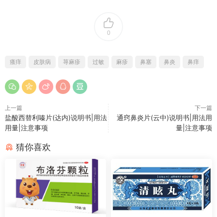
0
瘙痒
皮肤病
荨麻疹
过敏
麻疹
鼻塞
鼻炎
鼻痒
上一篇
下一篇
盐酸西替利嗪片(达内)说明书|用法
通窍鼻炎片(云中)说明书|用法用
用量|注意事项
量|注意事项
猜你喜欢