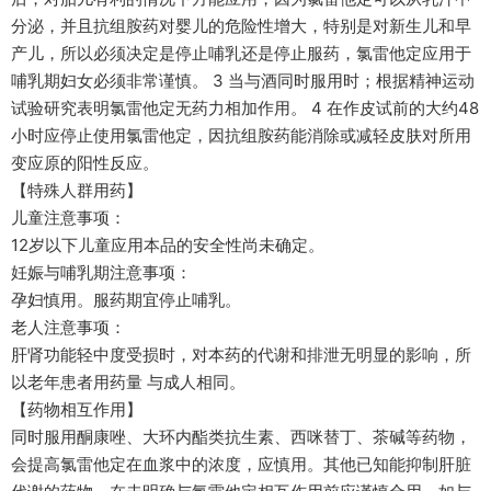
分泌，并且抗组胺药对婴儿的危险性增大，特别是对新生儿和早
产儿，所以必须决定是停止哺乳还是停止服药，氯雷他定应用于
哺乳期妇女必须非常谨慎。 3 当与酒同时服用时；根据精神运动
试验研究表明氯雷他定无药力相加作用。 4 在作皮试前的大约48
小时应停止使用氯雷他定，因抗组胺药能消除或减轻皮肤对所用
变应原的阳性反应。
【特殊人群用药】
儿童注意事项：
12岁以下儿童应用本品的安全性尚未确定。
妊娠与哺乳期注意事项：
孕妇慎用。服药期宜停止哺乳。
老人注意事项：
肝肾功能轻中度受损时，对本药的代谢和排泄无明显的影响，所
以老年患者用药量 与成人相同。
【药物相互作用】
同时服用酮康唑、大环内酯类抗生素、西咪替丁、茶碱等药物，
会提高氯雷他定在血浆中的浓度，应慎用。其他已知能抑制肝脏