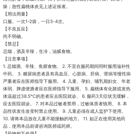
燥；急性扁桃体炎见上述证候者。
【用法用量】
口服。一次1-2袋，一日3-4次。
【不良反应】
尚不明确。
【禁忌】
忌烟，酒及辛辣，生冷，油腻食物。
【注意事项】
1. 忌烟酒、辛辣、鱼腥食物。 2. 不宜在服药期间同时服用滋补性
中药。 3. 糖尿病患者及有高血压、心脏病、肝病、肾病等慢性病
严重者应在医师指导下服用。 4. 儿童、孕妇、哺乳期妇女、年老
体弱、脾虚便溏者应在医师指导下服用。 5. 扁桃体有化脓或发热
体温超过38.5℃的患者应去医院就诊。 6. 服药3天症状无缓解，
应去医院就诊。 7. 对本品过敏者禁用，过敏体质者慎用。 8. 本
品性状发生改变时禁止使用。 9. 儿童必须在成人监护下使用。
10. 请将本品放在儿童不能接触的地方。 11. 如正在使用其他药
品，使用本品前请咨询医师或药师。
【药物相互作用】