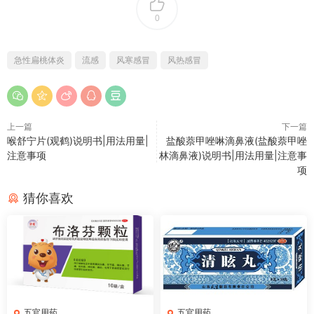
0
急性扁桃体炎
流感
风寒感冒
风热感冒
上一篇
下一篇
喉舒宁片(观鹤)说明书|用法用量|
盐酸萘甲唑啉滴鼻液(盐酸萘甲唑
注意事项
林滴鼻液)说明书|用法用量|注意事
项
猜你喜欢
五官用药
五官用药