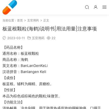
当前位置：
首页
五官用药
正文
板蓝根颗粒(海鹤)说明书|用法用量|注意事项
2023-03-11
五官用药
22
【药品名称】
通用名称：板蓝根颗粒
商品名称：海鹤
英文名称：BanLanGenKeLi
汉语拼音：Banlangen Keli
【成份】
板蓝根。辅料为糊精、蔗糖粉。
【性状】
本品为棕色或棕褐色的颗粒;味微苦。
【功能主治】
清热解毒，凉血利咽。用于肺胃热盛所致的咽喉肿痛、口咽干