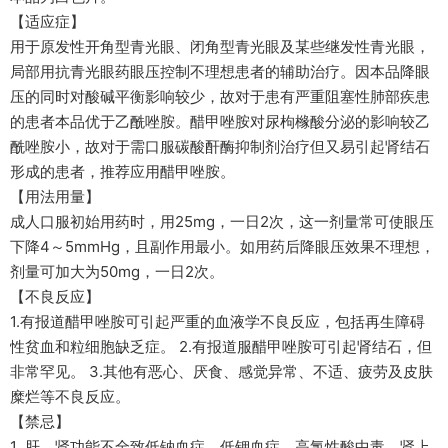
【适应症】
用于原发性开角型青光眼、闭角型青光眼及某些继发性青光眼，
局部用抗青光眼药眼压控制不理想患者的辅助治疗。因本品降眼
压的同时对酸碱平衡影响较少，故对于患有严重阻塞性肺部疾患
的患者本品优于乙酰唑胺。醋甲唑胺对尿枸橼酸分泌的影响较乙
酰唑胺小，故对于需口服碳酸酐酶抑制剂治疗但又易引起肾结石
形成的患者，推荐应用醋甲唑胺。
【用法用量】
成人口服初始用药时，用25mg，一日2次，这一剂量常可使眼压
下降4～5mmHg，且副作用最小。如用药后降眼压效果不理想，
剂量可加大为50mg，一日2次。
【不良反应】
1.有报道醋甲唑胺可引起严重的血液学不良反应，包括再生障碍
性贫血和粒细胞缺乏症。 2.有报道服醋甲唑胺可引起肾结石，但
非常罕见。 3.其他有恶心、厌食、感觉异常、不适、疲劳及皮肤
糜烂等不良反应。
【禁忌】
1 肝、肾功能不全致低钠血症、低钾血症、高氯性酸中毒，肾上