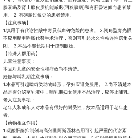
腺衰竭及肾上腺皮质机能减退(阿狄森病)和有肝昏迷倾向患者禁
用。 2 有磺胺过敏史的患者禁用。
【注意事项】
1.慎用于有代谢性酸中毒及低血钾危险的患者。 2.闭角型青光眼
不应用醋甲唑胺代替手术治疗，否则可引起永久性粘连性房角关
闭。 3.本品不能长期用于控制眼压。
【特殊人群用药】
儿童注意事项：
本品对儿童的安全性和疗效尚不清楚。
妊娠与哺乳期注意事项：
1.本品可引起啮齿类动物畸形，孕妇应避免服用。 2.尚不清楚本
品是否分泌至乳液中，哺乳期妇女使用本品治疗，应停止哺乳。
老人注意事项：
老年人和成年人对本品有很好的耐受性，故本品适用于老年患
者。
【药物相互作用】
1 碳酸酐酶抑制剂与高剂量阿斯匹林合用可引起严重的代谢紊