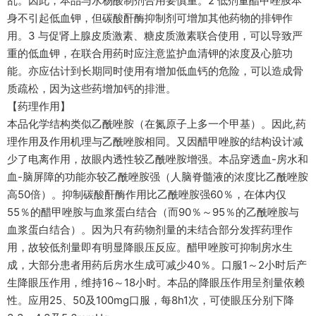
乱。因此，本品与水杨酸制剂合用要慎重。2 低剂量醋甲唑胺本
身不引起低血钾，但碳酸酐酶抑制剂可增加其他药物的排钾作
用。3 与促肾上腺皮质激素、糖皮质激素联合使用，可以导致严
重的低血钾，在联合用药时应注意监护血清钾的浓度及心脏功
能。亦应估计到长期同时使用有增加低血钙的危险，可以造成骨
质疏松，因为这些药增加钙的排泄。
【药理作用】
本品化学结构类似乙酰唑胺（在氮原子上多一个甲基）。因此,药
理作用及作用机理与乙酰唑胺相同。又因醋甲唑胺的结构设计减
少了电离作用，故眼内透性较乙酰唑胺增强。本品穿透血-房水和
血-脑屏障的功能亦较乙酰唑胺强（人脑脊髓液的浓度比乙酰唑胺
高50倍）。抑制碳酸酐酶作用比乙酰唑胺强60％，在体内仅
55％的醋甲唑胺与血浆蛋白结合（而90％～95％的乙酰唑胺与
血浆蛋白结合）。因为只有药物剂量的未结合部分发挥药理作
用，故较低剂量即有明显降眼压反应。醋甲唑胺可抑制房水生
成，大部分患者用药后房水生成可减少40％。口服1～2小时后产
生降眼压作用，维持16～18小时。本品的降眼压作用呈剂量依赖
性。应用25、50及100mg口服，每8h1次，可使眼压分别下降