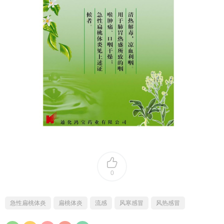
0
急性扁桃体炎
扁桃体炎
流感
风寒感冒
风热感冒