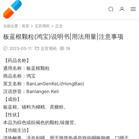
当前位置：
首页
五官用药
正文
板蓝根颗粒(鸿宝)说明书|用法用量|注意事项
2023-03-11
五官用药
18
【药品名称】
通用名称：板蓝根颗粒
商品名称：鸿宝
英文名称：BanLanGenKeLi(HongBao)
汉语拼音：Banlangen Keli
【成份】
板蓝根。辅料为糊精、蔗糖粉。
【性状】
本品为棕色或棕褐色的颗粒;味微苦。
【功能主治】
清热解毒，凉血利咽。用于肺胃热盛所致的咽喉肿痛、口咽干