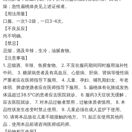
燥；急性扁桃体炎见上述证候者。
【用法用量】
口服。一次1-2袋，一日3-4次。
【不良反应】
尚不明确。
【禁忌】
忌烟，酒及辛辣，生冷，油腻食物。
【注意事项】
1. 忌烟酒、辛辣、鱼腥食物。 2. 不宜在服药期间同时服用滋补性
中药。 3. 糖尿病患者及有高血压、心脏病、肝病、肾病等慢性病
严重者应在医师指导下服用。 4. 儿童、孕妇、哺乳期妇女、年老
体弱、脾虚便溏者应在医师指导下服用。 5. 扁桃体有化脓或发热
体温超过38.5℃的患者应去医院就诊。 6. 服药3天症状无缓解，
应去医院就诊。 7. 对本品过敏者禁用，过敏体质者慎用。 8. 本
品性状发生改变时禁止使用。 9. 儿童必须在成人监护下使用。
10. 请将本品放在儿童不能接触的地方。 11. 如正在使用其他药
品，使用本品前请咨询医师或药师。
【药物相互作用】