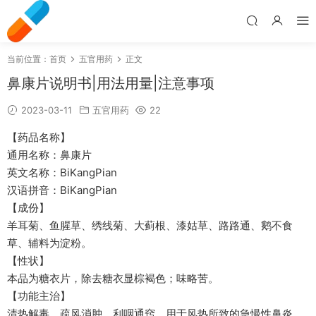
当前位置：
首页
五官用药
正文
鼻康片说明书|用法用量|注意事项
2023-03-11
五官用药
22
【药品名称】
通用名称：鼻康片
英文名称：BiKangPian
汉语拼音：BiKangPian
【成份】
羊耳菊、鱼腥草、绣线菊、大蓟根、漆姑草、路路通、鹅不食
草、辅料为淀粉。
【性状】
本品为糖衣片，除去糖衣显棕褐色；味略苦。
【功能主治】
清热解毒，疏风消肿，利咽通窍。用于风热所致的急慢性鼻炎、