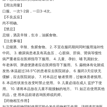
【用法用量】
口服。一次1-2袋，一日3-4次。
【不良反应】
尚不明确。
【禁忌】
忌烟，酒及辛辣，生冷，油腻食物。
【注意事项】
1. 忌烟酒、辛辣、鱼腥食物。 2. 不宜在服药期间同时服用滋补性
中药。 3. 糖尿病患者及有高血压 、心脏病、肝病、肾病等慢性
病严重者应在医师指导下服用。 4. 儿童、孕妇、哺 乳期妇女、
年老体弱、脾虚便溏者应在医师指导下服用。 5. 扁桃体有化脓或
发热 体温超过38.5℃的患者应去医院就诊。 6. 服药3天症状无
缓解，应去医院就诊。 7. 对本品过 敏者禁用，过敏体质者慎用。
8. 本品性状发生改变时禁止使用。 9. 儿童必须在成人 监护下使
用。 10. 请将本品放在儿童不能接触的地方。 11. 如正在使用其他
药品，使 用本品前请咨询医师或药师。
【药物相互作用】
如与其他药物同时使用可能会发生药物相互作用，详情请咨询医