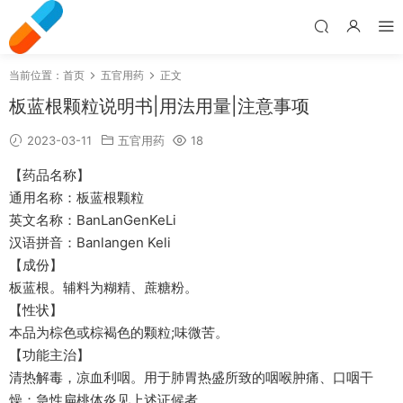
当前位置：
首页
五官用药
正文
板蓝根颗粒说明书|用法用量|注意事项
2023-03-11
五官用药
18
【药品名称】
通用名称：板蓝根颗粒
英文名称：BanLanGenKeLi
汉语拼音：Banlangen Keli
【成份】
板蓝根。辅料为糊精、蔗糖粉。
【性状】
本品为棕色或棕褐色的颗粒;味微苦。
【功能主治】
清热解毒，凉血利咽。用于肺胃热盛所致的咽喉肿痛、口咽干
燥；急性扁桃体炎见上述证候者。