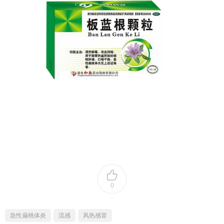
0
急性扁桃体炎
流感
风热感冒