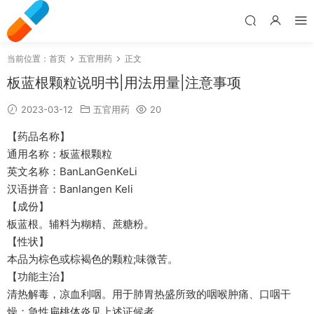
当前位置：
首页
五官用药
正文
板蓝根颗粒说明书|用法用量|注意事项
2023-03-12
五官用药
20
【药品名称】
通用名称：板蓝根颗粒
英文名称：BanLanGenKeLi
汉语拼音：Banlangen Keli
【成份】
板蓝根。辅料为糊精、蔗糖粉。
【性状】
本品为棕色或棕褐色的颗粒;味微苦。
【功能主治】
清热解毒，凉血利咽。用于肺胃热盛所致的咽喉肿痛、口咽干
燥；急性扁桃体炎见上述证候者。