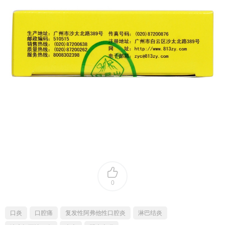
0
口炎
口腔痛
复发性阿弗他性口腔炎
淋巴结炎