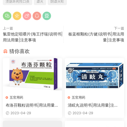
溃疡坏死性口炎
虚火
阴虚火旺
上一篇
下一篇
氯雷他定咀嚼片(海王抒瑞)说明书|
板蓝根颗粒(方健)说明书|用法用
用法用量|注意事项
量|注意事项
猜你喜欢
五官用药
五官用药
布洛芬颗粒说明书|用法用量|
清眩丸说明书|用法用量|注意
注意事项
事项
2023-04-29
2023-04-29