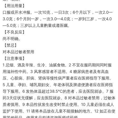
【用法用量】
口服或开水冲服。一次10克，一日3次；6个月以下，一次2.0—
3.0克；6个月到一岁，一次3.0—4.0克；一岁到三岁，一次4.0
—5.0克；三岁以上儿童酌量或遵医嘱。
【不良反应】
尚不明确。
【禁忌】
对本品过敏者禁用
【注意事项】
1 忌烟、酒及辛辣、生冷、油腻食物。2 不宜在服药期间同时服
用滋补性中药。3 风寒感冒者不适用。4 糖尿病患者及有高血
压、心脏病、肝病、肾病等慢性病严重者应在医师指导下服用。
5 儿童、孕妇、哺乳期妇女、年老体弱及脾虚便溏者应在医师指
导下服用。6 发热体温超过38.5℃的患者，应去医院就诊。7 服
药3天症状无缓解，应去医院就诊。8 对本品过敏者禁用，过敏体
质者慎用。9 本品性状发生改变时禁止使用。10 儿童必须在成人
监护下使用。11 请将本品放在儿童不能接触的地方。12 如正在使
用其他药品，使用本品前请咨询医师或药师。