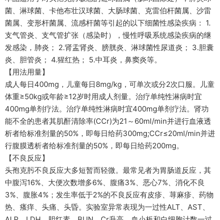
菌、淋球菌、卡他布壮汉球菌、大肠球菌、克雷伯杆菌属、沙雷
菌属、变形杆菌属、流感杆菌等引起的以下细菌性感染疾病： 1.
支气管炎、支气管扩张（感染时），慢性呼吸系统感染疾病的继
发感染，肺炎； 2.肾盂肾炎、膀胱炎、淋球菌性尿道炎； 3.胆囊
炎、胆管炎； 4.猩红热； 5.中耳炎，鼻窦炎等。
【用法用量】
成人每日400mg，儿童每日8mg/kg，可单次或分2次口服。儿童
体重≥50kg或年龄≥12岁时用成人剂量。治疗单纯性淋病时宜
400mg单剂疗法。治疗单纯性淋病时宜400mg单剂疗法。肾功
能不全的患者其肌酐清除率(CCr)为21～60ml/min并进行血液透
析者给标准剂量的50%，即每日给药300mg;CCr≤20ml/min并进
行腹膜透析者给标准剂量的50%，即每日给药200mg。
【不良反应】
头孢克肟不良反应大多短暂而轻微。最常见者为胃肠道反应，其
中腹泻16%、大便次数增多6%、腹痛3%、恶心7%、消化不良
3%、腹胀4%；发生率低于2%的不良反应有皮疹、荨麻疹、药物
热、瘙痒、头痛、头昏。实验室异常表现为一过性ALT、AST、
ALP、LDH、胆红素、BUN、Cr升高，血小板和白细胞计数一过