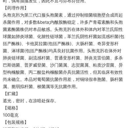
时，偶有抽搐发生，因此不宜与芬布芬合用。
【药理作用】
头孢克肟为第三代口服头孢菌素，通过抑制细菌细胞壁合成而起
杀菌作用，对多数&beta;内酰胺酶稳定，许多产青霉素酶和头孢
菌素酶菌株仍对本品敏感。头孢克肟在体外和体内对革兰氏阳性
球菌如肺炎球菌、化脓性链球菌，革兰氏阴性杆菌如流感杆菌(包
括产酶株)、卡他莫拉菌(包括产酶株)、大肠杆菌、奇异变形杆
菌、淋球菌(包括产酶株)均具良好抗菌作用。头孢克肟在体外对
肺炎链球菌、副流感杆菌、普通变形杆菌、肺炎克雷伯菌、多杀
巴斯德菌、普罗威登菌、沙门菌属、志贺菌属、粘质沙雷菌、异
型枸橼酸菌、丙二酸盐枸橼酸菌亦具抗菌活性，但其临床有效性
尚未确立。本品对葡萄菌抗菌作用差，对铜绿假单胞菌、肠杆菌
属、脆弱拟杆菌、梭菌属等无抗菌作用。
【贮藏】
遮光，密封，在凉暗处保存。
【规格】
100毫克
【包装规格】