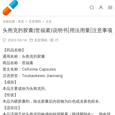
当前位置：
首页
五官用药
正文
头孢克肟胶囊(世福素)说明书|用法用量|注意事项
2023-03-14
五官用药
21
【药品名称】
通用名称：头孢克肟胶囊
商品名称：世福素
英文名称：Cefixime Capsules
汉语拼音：Toubaokewo Jiaonang
【成份】
本品主要成份为头孢克肟。
【性状】
本品为硬胶囊剂，除去胶囊后内容物为白色或淡黄色粉末。
【适应症】
本品适用于对头孢克肟敏感的链球菌属（肠球菌除处），肺炎球