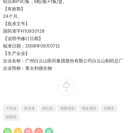
铝箔和PVC板，6粒/板×1板/盒。
【有效期】
24个月。
【批准文号】
国药准字H10930128
【说明书修订日期】
核准日期：2006年09月07日
【生产企业】
企业名称：广州白云山医药集团股份有限公司白云山制药总厂
企业简称：黄太利德生物
0
中耳炎
尿道炎
猩红热
细菌感染
继发感染
胆囊炎
膀胱炎