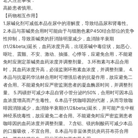
老人注意事项：
高龄患者慎用。
【药物相互作用】
1.尿碱化剂可减低本品在尿中的溶解度，导致结晶尿和肾毒性。
2.本品与茶碱类合用时可能由于与细胞色素P450结合部位的竞争
性抑制，导致茶碱类的肝消除明显减少，血消除半衰期
(t1/2&beta;)延长，血药浓度升高，出现茶碱中毒症状，如恶心、
呕吐、震颤、不安、激动、抽搐、心悸等，应避免合用，不能避
免时应测定茶碱类血药浓度并调整剂量。 3.环孢素与本品合用
时，其血药浓度升高，必须监测环孢素血浓度，并调整剂量。 4.
本品与抗凝药华法林合用时可增强后者的抗凝作用，故应避免二
者合用。不能避免时应严密监测患者的凝血酶原时间，并调整剂
量。 5.丙磺舒可减少本品自肾小管分泌约50%，合用时可因本品
血浓度增高而产生毒性。 6.本品干扰咖啡因的代谢，从而导致咖
啡因消除减少，血消除半衰期(t1/2&beta;)延长，并可能产生中枢
神经系统毒性，故应避免二者合用。不能避免时应严密监测患者
咖啡因的血药浓度并调整剂量。 7.含铝、镁的制酸药可减少本品
的口服吸收，不宜合用。 8.本品与非甾体类抗炎药芬布芬合用