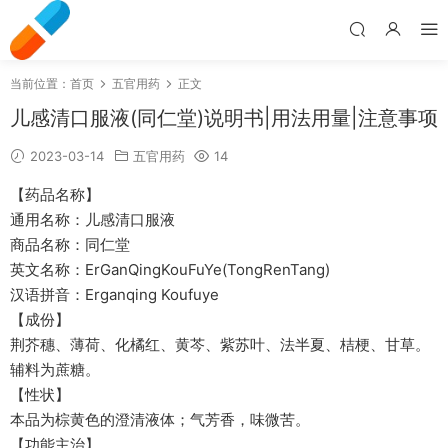
当前位置：
首页
五官用药
正文
儿感清口服液(同仁堂)说明书|用法用量|注意事项
2023-03-14
五官用药
14
【药品名称】
通用名称：儿感清口服液
商品名称：同仁堂
英文名称：ErGanQingKouFuYe(TongRenTang)
汉语拼音：Erganqing Koufuye
【成份】
荆芥穗、薄荷、化橘红、黄芩、紫苏叶、法半夏、桔梗、甘草。
辅料为蔗糖。
【性状】
本品为棕黄色的澄清液体；气芳香，味微苦。
【功能主治】