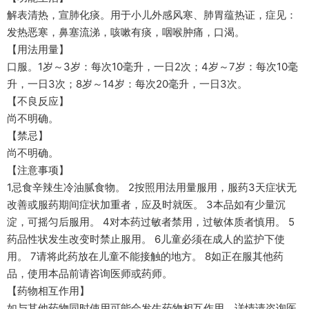
解表清热，宣肺化痰。用于小儿外感风寒、肺胃蕴热证，症见：
发热恶寒，鼻塞流涕，咳嗽有痰，咽喉肿痛，口渴。
【用法用量】
口服。1岁～3岁：每次10毫升，一日2次；4岁～7岁：每次10毫
升，一日3次；8岁～14岁：每次20毫升，一日3次。
【不良反应】
尚不明确。
【禁忌】
尚不明确。
【注意事项】
1忌食辛辣生冷油腻食物。 2按照用法用量服用，服药3天症状无
改善或服药期间症状加重者，应及时就医。 3本品如有少量沉
淀，可摇匀后服用。 4对本药过敏者禁用，过敏体质者慎用。 5
药品性状发生改变时禁止服用。 6儿童必须在成人的监护下使
用。 7请将此药放在儿童不能接触的地方。 8如正在服其他药
品，使用本品前请咨询医师或药师。
【药物相互作用】
如与其他药物同时使用可能会发生药物相互作用，详情请咨询医