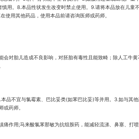
者慎用。8.本品性状发生改变时禁止使用。9.请将本品放在儿童
如正在使用其他药品，使用本品前请咨询医师或药师。
能会对胎儿造成不良影响，对胚胎有毒性且能致畸；除人工牛黄
。
.本品不宜与氯霉素、巴比妥类(如苯巴比妥)等并用。3.如与其
师或药师。
镇痛作用;马来酸氯苯那敏为抗组胺药，能减轻流涕、鼻塞、打