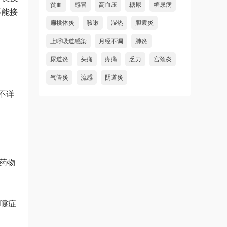
贫血
感冒
高血压
糖尿
糖尿病
不能接
扁桃体炎
咳嗽
湿热
胆囊炎
上呼吸道感染
月经不调
肺炎
尿道炎
头痛
疼痛
乏力
宫颈炎
气管炎
流感
阴道炎
不详
他药物
喷嚏症