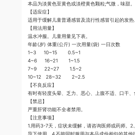
本品为淡黄色至黄色或淡橙黄色颗粒;气微，味甜。
【适应症】
适用于缓解儿童普通感冒及流行性感冒引起的发热
【用法用量】
温水冲服。儿童用量见下表。
年龄(岁) 体重(公斤) 一次用量(袋) 一日次数
1~3 10~15 0.5~1
4~6 16~21 1~1.5
7~9 22~27 1.5~2
10~12 28~32 2~2.5
【不良反应】
有时有轻度头晕、乏力、恶心、上腹不适、口干、
【禁忌】
严重肝肾功能不全者禁用。
【注意事项】
1.用药3-7天，症状未缓解，请咨询医师或药师。
导下使用。4.不能同时服用与本品成份相似的其他