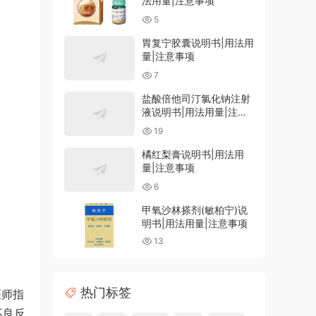
法用量|注意事项
5
胃复宁胶囊说明书|用法用
量|注意事项
7
盐酸倍他司汀氯化钠注射
液说明书|用法用量|注意
事项
19
橘红梨膏说明书|用法用
量|注意事项
6
甲氧沙林搽剂(敏柏宁)说
明书|用法用量|注意事项
13
热门标签
医师指
不良反