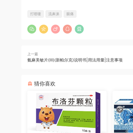
打喷嚏
流鼻涕
眼痛
上一篇
氨麻美敏片(Ⅲ)(新帕尔克)说明书|用法用量|注意事项
猜你喜欢