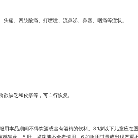
、头痛、四肢酸痛、打喷嚏、流鼻涕、鼻塞、咽痛等症状。
食欲缺乏和皮疹等，可自行恢复。
2.服用本品期间不得饮酒或含有酒精的饮料。3.1岁以下儿童应在
抗感冒药。5.肝、肾功能不全者慎用。6.如服用过量或出现严重