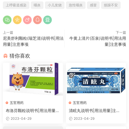
上呼吸道感染
咽炎
小儿发烧
急性咽炎
感冒
烦躁不安
上一篇
下一篇
尼美舒利颗粒(瑞芝清)说明书|用法
牛黄上清片(百泉)说明书|用法用
用量|注意事项
量|注意事项
猜你喜欢
五官用药
五官用药
布洛芬颗粒说明书|用法用量|
清眩丸说明书|用法用量|注意
注意事项
事项
2023-04-29
2023-04-29