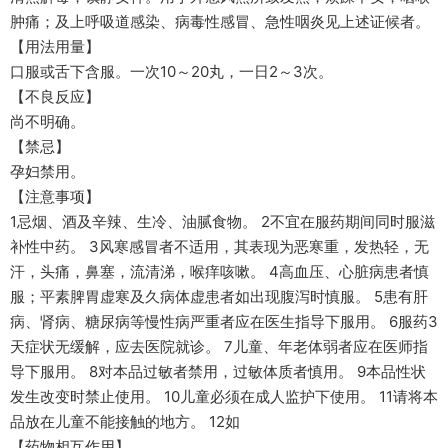
肿痛；及上呼吸道感染、病毒性感冒、急性咽炎见上述证候者。
【用法用量】
口服或舌下含服。一次10～20丸，一日2～3次。
【不良反应】
尚不明确。
【禁忌】
孕妇禁用。
【注意事项】
1忌烟、酒及辛辣、生冷、油腻食物。 2不宜在服药期间同时服滋
补性中药。 3风寒感冒者不适用，其表现为恶寒重，发热轻，无
汗，头痛，鼻塞，流清涕，喉痒咳嗽。 4高血压、心脏病患者慎
服；平素脾胃虚寒及久病体虚患者如出现腹泻时慎服。 5患有肝
病、肾病、糖尿病等慢性病严重者应在医生指导下服用。 6服药3
天症状无缓解，应去医院就诊。 7儿童、年老体弱者应在医师指
导下服用。 8对本品过敏者禁用，过敏体质者慎用。 9本品性状
发生改变时禁止使用。 10儿童必须在成人监护下使用。 11请将本
品放在儿童不能接触的地方。 12如
【药物相互作用】