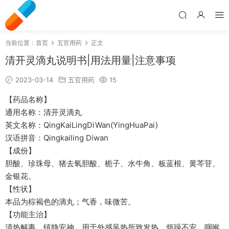
当前位置：
首页
五官用药
正文
清开灵滴丸说明书|用法用量|注意事项
2023-03-14
五官用药
15
【药品名称】
通用名称：清开灵滴丸
英文名称：QingKaiLingDiWan(YingHuaPai)
汉语拼音：Qingkailing Diwan
【成份】
胆酸、珍珠母、猪去氧胆酸、栀子、水牛角、板蓝根、黄芩苷、
金银花。
【性状】
本品为棕褐色的滴丸；气香，味微苦。
【功能主治】
清热解毒，镇静安神。用于外感风热所致发热，烦躁不安，咽喉