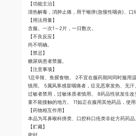
【功能主治】
清热解毒，消肿止痛，用于喉痹(急慢性咽炎)、口
【用法用量】
含服。一次1～2片，一日数次。
【不良反应】
尚不明确。
【禁忌】
糖尿病患者禁服。
【注意事项】
1忌辛辣、鱼腥食物。 2不宜在服药期间同时服用
慎用。 5属风寒感冒咽痛者，症见恶寒发热、无汗
过敏者禁用，过敏体质者慎用。 8药品性状发生改
童不能接触的地方。 11如正在服用其他药品，使
【药物相互作用】
本品为耳鼻喉科痹类、口腔科口疮类非处方药药品
【贮藏】
密封