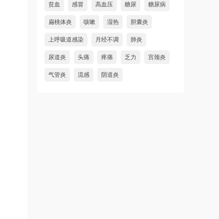
贫血
感冒
高血压
糖尿
糖尿病
扁桃体炎
咳嗽
湿热
胆囊炎
上呼吸道感染
月经不调
肺炎
尿道炎
头痛
疼痛
乏力
宫颈炎
气管炎
流感
阴道炎