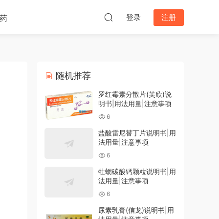
登录
注册
药
随机推荐
罗红霉素分散片(芙欣)说
明书|用法用量|注意事项
6
盐酸雷尼替丁片说明书|用
法用量|注意事项
6
牡蛎碳酸钙颗粒说明书|用
法用量|注意事项
6
尿素乳膏(信龙)说明书|用