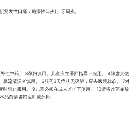
疮(复发性口疮，疱疹性口炎)、牙周炎。
温补性中药。 3孕妇慎用。儿童应在医师指导下服用。 4脾虚大
、鼻流清涕者慎用。 6服药3天症状无缓解，应去医院就诊。 7
变时禁止服用。 9儿童必须在成人监护下使用。 10请将此药品
用本品前请咨询医师或药师。
。