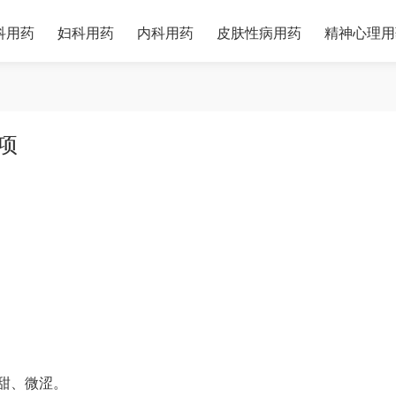
科用药
妇科用药
内科用药
皮肤性病用药
精神心理用
项
甜、微涩。