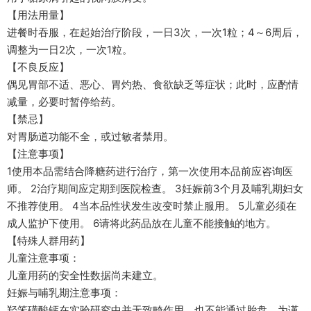
【用法用量】
进餐时吞服，在起始治疗阶段，一日3次，一次1粒；4～6周后，
调整为一日2次，一次1粒。
【不良反应】
偶见胃部不适、恶心、胃灼热、食欲缺乏等症状；此时，应酌情
减量，必要时暂停给药。
【禁忌】
对胃肠道功能不全，或过敏者禁用。
【注意事项】
1使用本品需结合降糖药进行治疗，第一次使用本品前应咨询医
师。 2治疗期间应定期到医院检查。 3妊娠前3个月及哺乳期妇女
不推荐使用。 4当本品性状发生改变时禁止服用。 5儿童必须在
成人监护下使用。 6请将此药品放在儿童不能接触的地方。
【特殊人群用药】
儿童注意事项：
儿童用药的安全性数据尚未建立。
妊娠与哺乳期注意事项：
羟笨磺酸钙在实验研究中并无致畸作用，也不能通过胎盘。为谨