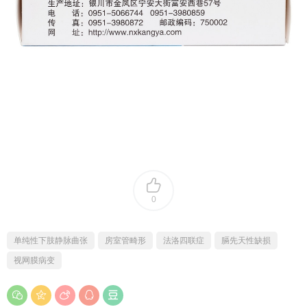
0
单纯性下肢静脉曲张
房室管畸形
法洛四联症
膈先天性缺损
视网膜病变