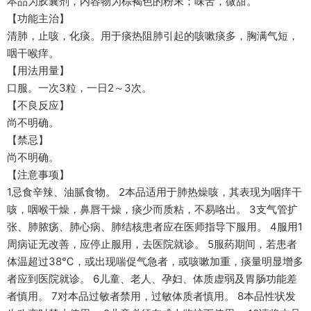
本品为胶囊剂，内容物为棕褐色的粉末；味苦，微甜。
【功能主治】
清肺，止咳，化痰。用于痰热阻肺引起的咳嗽痰多，胸满气短，
咽干喉痒。
【用法用量】
口服。一次3粒，一日2～3次。
【不良反应】
尚不明确。
【禁忌】
尚不明确。
【注意事项】
1忌食辛辣、油腻食物。 2本品适用于肺热燥咳，其表现为咽痒干
咳，咽喉干燥，鼻唇干燥，痰少而质粘，不易咯出。 3支气管扩
张、肺脓疡、肺心病、肺结核患者应在医师指导下服用。 4服用1
周病证无改善，应停止服用，去医院就诊。 5服药期间，若患者
体温超过38℃，或出现喘促气急者，或咳嗽加重，痰量明显增多
者应到医院就诊。 6儿童、老人、孕妇、体质虚弱及胃肠功能差
者慎用。 7对本品过敏者禁用，过敏体质者慎用。 8本品性状发