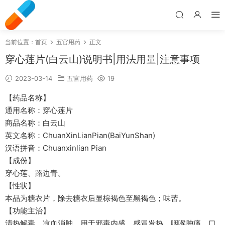
当前位置：
首页
五官用药
正文
穿心莲片(白云山)说明书|用法用量|注意事项
2023-03-14
五官用药
19
【药品名称】
通用名称：穿心莲片
商品名称：白云山
英文名称：ChuanXinLianPian(BaiYunShan)
汉语拼音：Chuanxinlian Pian
【成份】
穿心莲、路边青。
【性状】
本品为糖衣片，除去糖衣后显棕褐色至黑褐色；味苦。
【功能主治】
清热解毒，凉血消肿。用于邪毒内盛，感冒发热，咽喉肿痛，口