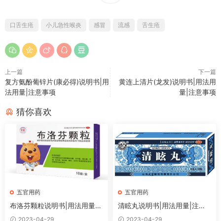
口舌生疮
小儿急性喉炎
感冒
流感
舌生疮
上一篇
下一篇
复方氨酚葡锌片(康必得)说明书|用
黄连上清片(龙发)说明书|用法用
法用量|注意事项
量|注意事项
猜你喜欢
五官用药
五官用药
布洛芬颗粒说明书|用法用量|
清眩丸说明书|用法用量|注意
注意事项
事项
2023-04-29
2023-04-29