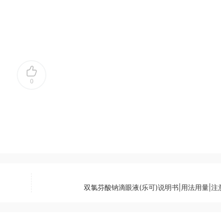
0
双氯芬酸钠滴眼液(乐可)说明书|用法用量|注