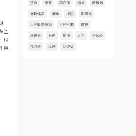
贫血
感冒
高血压
糖尿
糖尿病
扁桃体炎
咳嗽
湿热
胆囊炎
球
上呼吸道感染
月经不调
肺炎
革兰
尿道炎
头痛
疼痛
乏力
宫颈炎
、柯
气管炎
流感
阴道炎
作用,