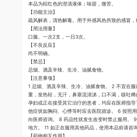
本品为棕红色的澄清液体；味甜，微苦。
【功能主治】
疏风解表，清热解毒。用于外感风热所致的感冒，
【用法用量】
口服。一次2支，一日3次。
【不良反应】
尚不明确。
【禁忌】
忌烟、酒及辛辣、生冷、油腻食物。
【注意事项】
1 忌烟、酒及辛辣、生冷、油腻食物。 2 不宜在
重，发热轻，无汗，鼻塞流清涕，口不渴，咳吐稀
孕妇或正在接受其它治疗的患者，均应在医师指导
他症状如胸闷、心悸等时应去医院就诊。 6 按照
向医师咨询。 8 药品性状发生改变时禁止服用。 
地方。 11 如正在服用其他药品，使用本品前请咨
【药物相互作用】