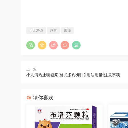
小儿发烧
感冒
眼痛
上一篇
小儿清热止咳糖浆(格龙多)说明书|用法用量|注意事项
猜你喜欢