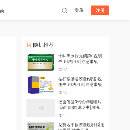
登录
注册
药
随机推荐
十味黑冰片丸(藏羚)说明
书|用法用量|注意事项
17
桉柠蒎肠溶胶囊(切诺)说
明书|用法用量|注意事项
56
汤臣倍健R钙铁锌咀嚼片
(汤臣倍健)说明书|用法用
量|注意事项
5
尼莫地平软胶囊说明书|用