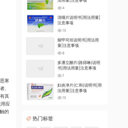
法用量|注意事项
4
清咽片说明书|用法用量|
注意事项
15
羧甲司坦说明书|用法用
量|注意事项
8
多潘立酮片(路得啉)说明
书|用法用量|注意事项
7
为恶寒
妇炎净片(仁和)说明书|用
重者、
法用量|注意事项
并有其
15
服用应
接触的
热门标签